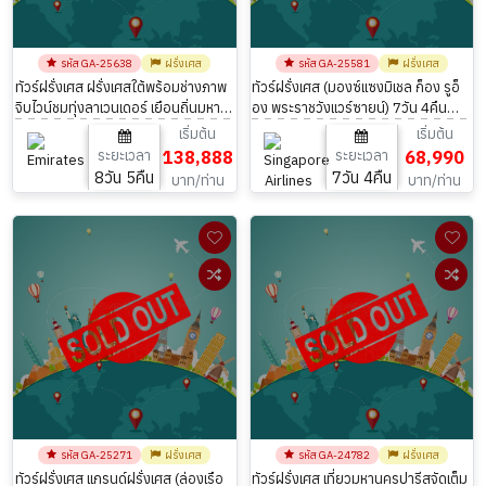
รหัส GA-25638
ฝรั่งเศส
รหัส GA-25581
ฝรั่งเศส
ทัวร์ฝรั่งเศส ฝรั่งเศสใต้พร้อมช่างภาพ
ทัวร์ฝรั่งเศส (มองซ์แซงมิเชล ก็อง รูอ็
จิบไวน์ชมทุ่งลาเวนเดอร์ เยือนถิ่นมหา
อง พระราชวังแวร์ซายน์) 7วัน 4คืน
เศรษฐีระดับโลก 8 วัน 5 คืน โดยสาย
โดยสายการบิน Singapore Airlines
เริ่มต้น
เริ่มต้น
การบิน Emirates (EK)
(SQ)
ระยะเวลา
138,888
ระยะเวลา
68,990
8วัน 5คืน
7วัน 4คืน
บาท/ท่าน
บาท/ท่าน
รหัส GA-25271
ฝรั่งเศส
รหัส GA-24782
ฝรั่งเศส
ทัวร์ฝรั่งเศส แกรนด์ฝรั่งเศส (ล่องเรือ
ทัวร์ฝรั่งเศส เที่ยวมหานครปารีสจัดเต็ม