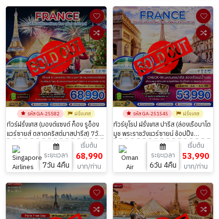
รหัส GA-25582
ฝรั่งเศส
รหัส GA-251545
ฝรั่งเศส
ทัวร์ฝรั่งเศส (มองต์แซงต์ ก็อง รูอ็อง
ทัวร์ยุโรป ฝรั่งเศส ปารีส (ล่องเรือบาโต
แวร์ซายส์ ตลาดคริสต์มาสปารีส) 7วัน
มูช พระราชวังแวร์ซายน์ ช้อปปิ้ง
4คืน โดยสายการบิน Singapore
GALLERIE LAFAYETTE) 6วัน 4คืน บิน
เริ่มต้น
เริ่มต้น
Airlines (SQ)
Oman Air (WY)
ระยะเวลา
68,990
ระยะเวลา
53,990
7วัน 4คืน
6วัน 4คืน
บาท/ท่าน
บาท/ท่าน