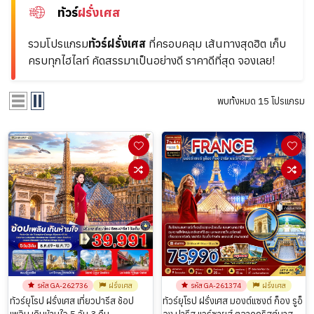
ทัวร์
ฝรั่งเศส
รวมโปรแกรม
ทัวร์ฝรั่งเศส
ที่ครอบคลุม
เส้นทางสุดฮิต เก็บ
ครบทุกไฮไลท์ คัดสรรมาเป็นอย่างดี ราคาดีที่สุด จองเลย!
พบทั้งหมด 15 โปรแกรม
รหัส GA-262736
ฝรั่งเศส
รหัส GA-261374
ฝรั่งเศส
ทัวร์ยุโรป ฝรั่งเศส เที่ยวปารีส ช้อป
ทัวร์ยุโรป ฝรั่งเศส มองต์แซงต์ ก็อง รูอ็