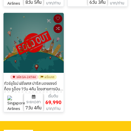
8วัน 5คืน
6วัน 3คืน
บาท/ท่าน
บาท/ท่าน
รหัส GA-24744
ฝรั่งเศส
ทัวร์ยุโรป ฝรั่งเศส ปารีส มองแซงต์
ก็อง รูอ็อง 7วัน 4คืน โดยสายการบิน
Singapore Airlines
เริ่มต้น
ระยะเวลา
69,990
7วัน 4คืน
บาท/ท่าน