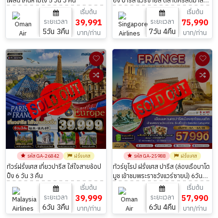
เพลิน เกินห้ามใจ 5 วัน 3 คืน
อง ปารีส แวร์ซายส์ ตลาดคริสต์มาส
ปารีส 7วัน 4คืน
เริ่มต้น
เริ่มต้น
ระยะเวลา
39,991
ระยะเวลา
75,990
5วัน 3คืน
7วัน 4คืน
บาท/ท่าน
บาท/ท่าน
รหัส GA-26842
ฝรั่งเศส
รหัส GA-25988
ฝรั่งเศส
ทัวร์ฝรั่งเศส เที่ยวปารีส ใส่ใจสายช้อป
ทัวร์ยุโรป ฝรั่งเศส ปารีส (ล่องเรือบาโต
ปิ้ง 6 วัน 3 คืน
มูช เข้าชมพระราชวังแวร์ซายน์) 6วัน
4คืน โดย Oman Air (WY)
เริ่มต้น
เริ่มต้น
ระยะเวลา
39,999
ระยะเวลา
57,990
6วัน 3คืน
6วัน 4คืน
บาท/ท่าน
บาท/ท่าน