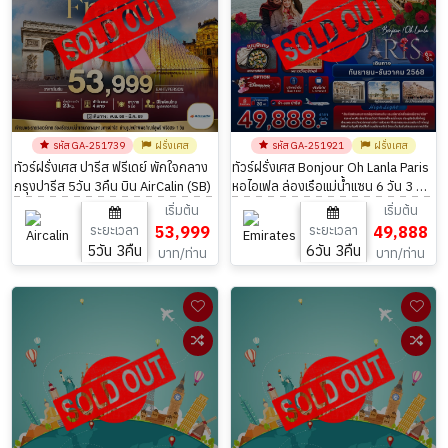
รหัส GA-251739
ฝรั่งเศส
รหัส GA-251921
ฝรั่งเศส
ทัวร์ฝรั่งเศส ปารีส ฟรีเดย์ พักใจกลาง
ทัวร์ฝรั่งเศส Bonjour Oh Lanla Paris
กรุงปารีส 5วัน 3คืน บิน AirCalin (SB)
หอไอเฟล ล่องเรือแม่น้ำแซน 6 วัน 3 คืน
บิน Emirates (EK)
เริ่มต้น
เริ่มต้น
ระยะเวลา
53,999
ระยะเวลา
49,888
5วัน 3คืน
6วัน 3คืน
บาท/ท่าน
บาท/ท่าน