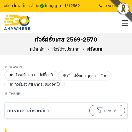
บริษัท โก เอนี่แวร์ จำกัด
ใบอนุญาต 11/12562
094-053-1725
ทัวร์ฝรั่งเศส 2569-2570
หน้าหลัก
ทัวร์ต่างประเทศ
ฝรั่งเศส
🍂
SEASON
🍁
ทัวร์ฝรั่งเศส ใบไม้เปลี่ยนสี
❄️
ทัวร์ฝรั่งเศส ฤดูหนาว หิมะ
🌸
ทัวร์ฝรั่งเศส ซากุระ ชมดอกไม้
🎯
THEME
ค้นหาทัวร์อย่างละเอียด
ตัวกรอง