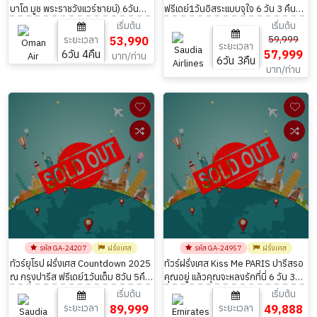
บาโต มูช พระราชวังแวร์ซายน์) 6วัน
ฟรีเดย์1วันอิสระแบบจุใจ 6 วัน 3 คืน
4คืน โดยสายการบิน Oman Air (WY)
โดยสายการบิน Saudia Airlines
เริ่มต้น
เริ่มต้น
59,999
ระยะเวลา
53,990
ระยะเวลา
6วัน 4คืน
57,999
บาท/ท่าน
6วัน 3คืน
บาท/ท่าน
รหัส GA-24207
ฝรั่งเศส
รหัส GA-24957
ฝรั่งเศส
ทัวร์ยุโรป ฝรั่งเศส Countdown 2025
ทัวร์ฝรั่งเศส Kiss Me PARIS ปารีสรอ
ณ กรุงปารีส ฟรีเดย์1วันเต็ม 8วัน 5คืน
คุณอยู่ แล้วคุณจะหลงรักที่นี่ 6 วัน 3
บิน Emirates EK
คืน โดยสายการบิน Emirates EK
เริ่มต้น
เริ่มต้น
ระยะเวลา
89,999
ระยะเวลา
49,888