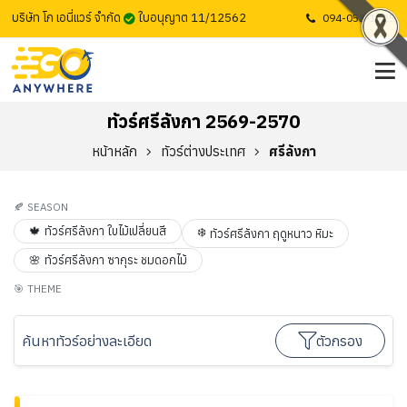
บริษัท โก เอนี่แวร์ จำกัด
ใบอนุญาต 11/12562
094-053-1725
ทัวร์ศรีลังกา 2569-2570
หน้าหลัก
ทัวร์ต่างประเทศ
ศรีลังกา
🍂
SEASON
🍁
ทัวร์ศรีลังกา ใบไม้เปลี่ยนสี
❄️
ทัวร์ศรีลังกา ฤดูหนาว หิมะ
🌸
ทัวร์ศรีลังกา ซากุระ ชมดอกไม้
🎯
THEME
ค้นหาทัวร์อย่างละเอียด
ตัวกรอง