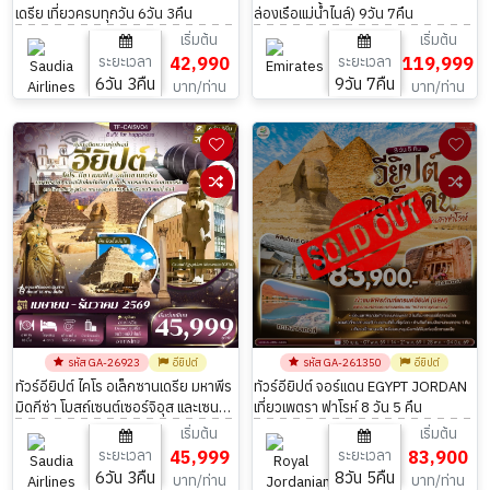
เดรีย เที่ยวครบทุกวัน 6วัน 3คืน
ล่องเรือแม่น้ำไนล์) 9วัน 7คืน
เริ่มต้น
เริ่มต้น
ระยะเวลา
42,990
ระยะเวลา
119,999
6วัน 3คืน
9วัน 7คืน
บาท/ท่าน
บาท/ท่าน
รหัส GA-26923
อียิปต์
รหัส GA-261350
อียิปต์
ทัวร์อียิปต์ ไคโร อเล็กซานเดรีย มหาพีร
ทัวร์อียิปต์ จอร์แดน EGYPT JORDAN
มิดกีซ่า โบสถ์เซนต์เซอร์จิอุส และเซนต์
เที่ยวเพตรา ฟาโรห์ 8 วัน 5 คืน
บาคคัส 6วัน 3คืน
เริ่มต้น
เริ่มต้น
ระยะเวลา
45,999
ระยะเวลา
83,900
6วัน 3คืน
8วัน 5คืน
บาท/ท่าน
บาท/ท่าน