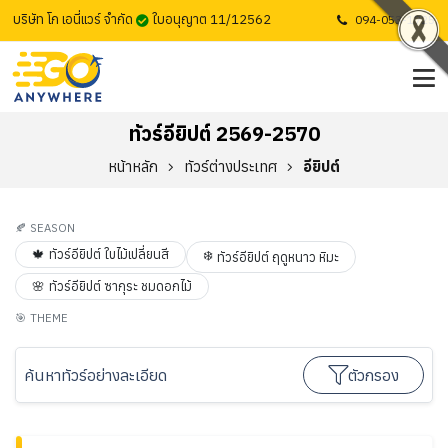
บริษัท โก เอนี่แวร์ จำกัด
ใบอนุญาต 11/12562
094-053-1725
ทัวร์อียิปต์ 2569-2570
หน้าหลัก
ทัวร์ต่างประเทศ
อียิปต์
🍂
SEASON
🍁
ทัวร์อียิปต์ ใบไม้เปลี่ยนสี
❄️
ทัวร์อียิปต์ ฤดูหนาว หิมะ
🌸
ทัวร์อียิปต์ ซากุระ ชมดอกไม้
🎯
THEME
ค้นหาทัวร์อย่างละเอียด
ตัวกรอง