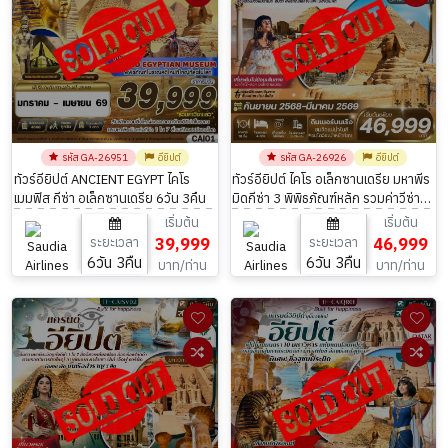
รหัส GA-26951
อียิปต์
รหัส GA-26926
อียิปต์
ทัวร์อียิปต์ ANCIENT EGYPT ไคโร
ทัวร์อียิปต์ ไคโร อเล็กซานเดรีย มหาพีร
เมมฟิส กีซ่า อเล็กซานเดรีย 6วัน 3คืน
มิดกีซ่า 3 พิพิธภัณฑ์หลัก รวมค่าวีซ่า
6วัน 3คืน
เริ่มต้น
เริ่มต้น
ระยะเวลา
39,999
ระยะเวลา
46,999
6วัน 3คืน
6วัน 3คืน
บาท/ท่าน
บาท/ท่าน