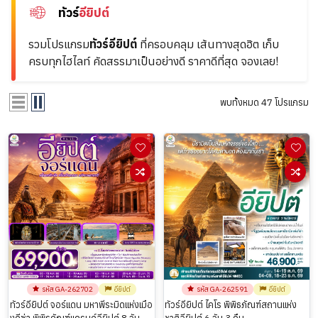
ทัวร์
อียิปต์
รวมโปรแกรม
ทัวร์อียิปต์
ที่ครอบคลุม
เส้นทางสุดฮิต เก็บ
ครบทุกไฮไลท์ คัดสรรมาเป็นอย่างดี ราคาดีที่สุด จองเลย!
พบทั้งหมด 47 โปรแกรม
รหัส GA-262702
อียิปต์
รหัส GA-262591
อียิปต์
ทัวร์อียิปต์ จอร์แดน มหาพีระมิดแห่งเมือ
ทัวร์อียิปต์ ไคโร พิพิธภัณฑ์สถานแห่ง