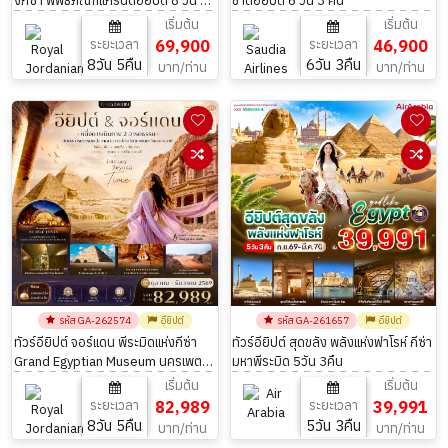
งกีซ่า พิพิธภัณฑ์แกรนด์อียิปต์ 8 วัน 5
ชาติอียิปต์ 6 วัน 3 คืน
คืน
เริ่มต้น
เริ่มต้น
ระยะเวลา
69,900
ระยะเวลา
46,900
8วัน 5คืน
6วัน 3คืน
บาท/ท่าน
บาท/ท่าน
รหัส GA-262574
อียิปต์
รหัส GA-261657
อียิปต์
ทัวร์อียิปต์ จอร์แดน พีระมิดแห่งกีซ่า
ทัวร์อียิปต์ สุดขลัง พลังแห่งฟาโรห์ กีซ่า
Grand Egyptian Museum นครเพตรา
มหาพีระมิด 5วัน 3คืน
ทะเลแดดซี 8วัน 5คืน
เริ่มต้น
เริ่มต้น
ระยะเวลา
82,989
ระยะเวลา
39,991
8วัน 5คืน
5วัน 3คืน
บาท/ท่าน
บาท/ท่าน