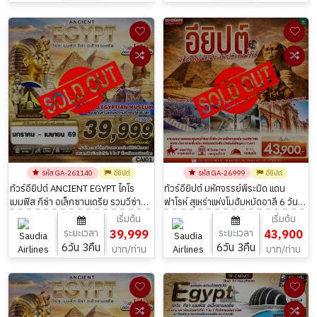
รหัส GA-261140
อียิปต์
รหัส GA-26999
อียิปต์
ทัวร์อียิปต์ ANCIENT EGYPT ไคโร
ทัวร์อียิปต์ มหัศจรรย์พีระมิด แดน
เมมฟิส กีซ่า อเล็กซานเดรีย รวมวีซ่า
ฟาโรห์ สุเหร่าแห่งโมฮัมหมัดอาลี 6 วัน 3
แล้ว 6วัน 3คืน
คืน
เริ่มต้น
เริ่มต้น
ระยะเวลา
39,999
ระยะเวลา
43,900
6วัน 3คืน
6วัน 3คืน
บาท/ท่าน
บาท/ท่าน