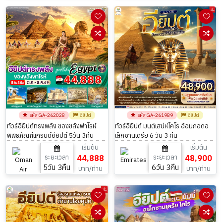
รหัส GA-262028
อียิปต์
รหัส GA-261989
อียิปต์
ทัวร์อียิปต์ทรงพลัง ของขลังฟาโรห์
ทัวร์อียิปต์ มนต์เสน่ห์ไคโร อ้อมกอดอ
พิพิธภัณฑ์แกรนด์อียิปต์ 5วัน 3คืน
เล็กซานเดรีย 6 วัน 3 คืน
เริ่มต้น
เริ่มต้น
ระยะเวลา
44,888
ระยะเวลา
48,900
5วัน 3คืน
6วัน 3คืน
บาท/ท่าน
บาท/ท่าน