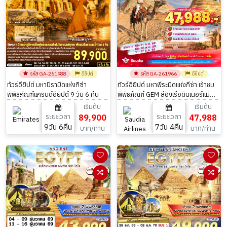
รหัส GA-261988
อียิปต์
รหัส GA-261966
อียิปต์
ทัวร์อียิปต์ มหาปิรามิดแห่งกิซ่า
ทัวร์อียิปต์ มหาพีระมิดแห่งกีซ่า เข้าชม
พิพิธภัณฑ์แกรนด์อียิปต์ 9 วัน 6 คืน
พิพิธภัณฑ์ GEM ล่องเรือดินเนอร์แม่น้ำ
ไนล์ 7วัน 4คืน
เริ่มต้น
เริ่มต้น
ระยะเวลา
89,900
ระยะเวลา
47,988
9วัน 6คืน
7วัน 4คืน
บาท/ท่าน
บาท/ท่าน