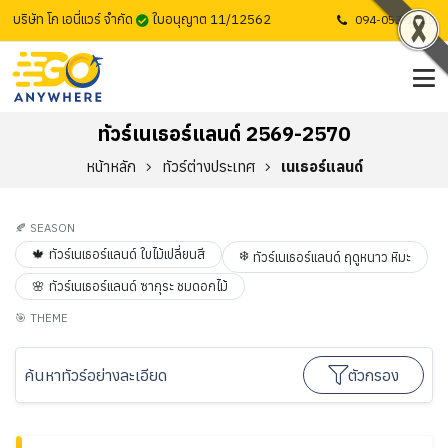
บริษัท โก เอนี่แวร์ จำกัด
ใบอนุญาต 11/12562
094-053-1725
ทัวร์เนเธอร์แลนด์ 2569-2570
หน้าหลัก
ทัวร์ต่างประเทศ
เนเธอร์แลนด์
🍂
SEASON
🍁
ทัวร์เนเธอร์แลนด์ ใบไม้เปลี่ยนสี
❄️
ทัวร์เนเธอร์แลนด์ ฤดูหนาว หิมะ
🌸
ทัวร์เนเธอร์แลนด์ ซากุระ ชมดอกไม้
🎯
THEME
ค้นหาทัวร์อย่างละเอียด
ตัวกรอง