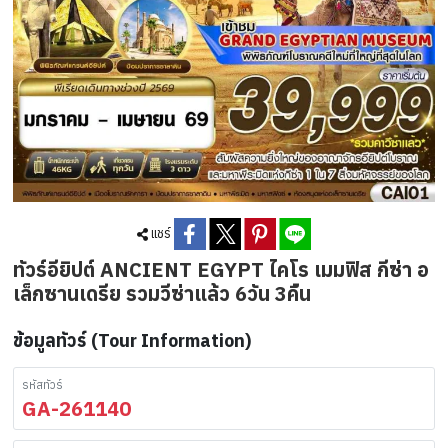
แชร์
ทัวร์อียิปต์ ANCIENT EGYPT ไคโร เมมฟิส กีซ่า อ
เล็กซานเดรีย รวมวีซ่าแล้ว 6วัน 3คืน
ข้อมูลทัวร์ (Tour Information)
รหัสทัวร์
GA-261140