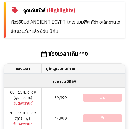
จุดเด่นทัวร์
(Highlights)
ทัวร์อียิปต์ ANCIENT EGYPT ไคโร เมมฟิส กีซ่า อเล็กซานเด
รีย รวมวีซ่าแล้ว 6วัน 3คืน
ช่วงเวลาเดินทาง
ช่วงเวลา
ผู้ใหญ่เริ่มต้น/ท่าน
เมษายน 2569
08 - 13 เม.ย. 69
(พุธ - จันทร์)
39,999
เต็ม
วันสงกรานต์
10 - 15 เม.ย. 69
(ศุกร์ - พุธ)
44,999
เต็ม
วันสงกรานต์