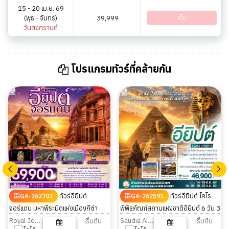
15 - 20 เม.ย. 69
(พุธ - จันทร์)
39,999
เต็ม
วันสงกรานต์
โปรแกรมทัวร์ที่คล้ายกัน
ทัวร์อียิปต์
ทัวร์อียิปต์ ไคโร
GA-262702
GA-262591
จอร์แดน มหาพีระมิดแห่งเมืองกีซ่า
พิพิธภัณฑ์สถานแห่งชาติอียิปต์ 6 วัน 3
พิพิธภัณฑ์แกรนด์อียิปต์ 8 วัน 5 คืน
คืน
Royal Jordanian
Saudia Airlines
เริ่มต้น
เริ่มต้น