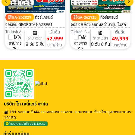
ทัวร์แกรนด์
ทัวร์แกรนด์
GA-262829
GA-262715
จอร์เจีย GEORGIA KAZBEGI
จอร์เจีย ล่องเรือทะเลดำบาทูมี โบสถ์
WINTER 8วัน 5คืน
เกอร์เกตี้ 8วัน 6คืน
Turkish Airlines
Turkish Airlines
เริ่มต้น
เริ่มต้น
ระยะเวลา
52,999
ระยะเวลา
49,999
8 วัน 5 คืน
8 วัน 6 คืน
บาท/ท่าน
บาท/ท่าน
บริษัท โก เอนี่แวร์ จำกัด
181 ซอยเอกชัย44 แขวงคลองบางพราน เขตบางบอน จังหวัดกรุงเทพมหานคร
10150
ใบอนุญาตนำเที่ยว 11/12562
ทัวร์ยอดนิยม