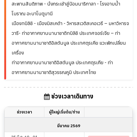
สะพานสันติภาพ - นั่งกระเช้าสู่ป้อมนาริกาลา - โรงอาบน้ำ
โบราณ อะบาโนตูบานี
เมืองทบิลิชิ - เมืองมิสเคด้า - วิหารสเวติสเคอเวรี – มหาวิหารจ
วารี- ท่าอากาศยานนานาชาติทบิลิชิ ประเทศจอร์เจีย – ท่า
อากาศยานนานาชาติอิสตันบูล ประเทศตุรเคีย แวะพักเปลี่ยน
เครื่อง
ท่าอากาศยานนานาชาติอิสตันบูล ประเทศตุรเคีย - ท่า
อากาศยานนานาชาติสุวรรณภูมิ ประเทศไทย
ช่วงเวลาเดินทาง
ช่วงเวลา
ผู้ใหญ่เริ่มต้น/ท่าน
มีนาคม 2569