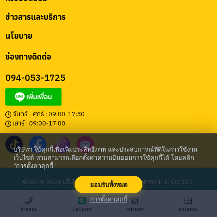
ข่าวสารและบริการ
นโยบาย
ช่องทางติดต่อ
094-053-1725
จันทร์ - ศุกร์ : 09:00-17:30
เสาร์ : 09:00-17:00
บริษัทฯ ใช้คุกกี้เพื่อเพิ่มประสิทธิภาพ และประสบการณ์ที่ดีในการใช้งาน
เว็บไซต์ ท่านสามารถเลือกตั้งค่าความยินยอมการใช้คุกกี้ได้ โดยคลิก
"การตั้งค่าคุกกี้"
©2024-2026 บริษัท โก เอนี่แวร์ จำกัด | GO ANYWHERE CO.,LTD.
ยอมรับทั้งหมด
การตั้งค่าคุกกี้
โทรจอง
หน้าหลัก
ไลน์จอง
รวมทัวร์