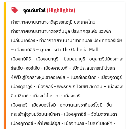
จุดเด่นทัวร์
(Highlights)
ท่าอากาศยานนานาชาติสุวรรณภูมิ ประเทศไทย
ท่าอากาศยานนานาชาติอิสตันบูล ประเทศตุรเคีย แวะพัก
เปลี่ยนเครื่อง - ท่าอากาศยานนานาชาติทบิลิชิ ประเทศจอร์เจีย
– เมืองทบิลิชิ – ศูนย์การค้า The Galleria Mall
เมืองทบิลิชิ – เมืองอนานูรี – ป้อมอนานูรี - อนุสาวรีย์มิตรภาพ
รัสเซีย–จอร์เจีย - เมืองคาซเบกี – เปิดประสบการณ์ นั่งรถ
4WD สู่ใจกลางหุบเขาคอเคซัส – โบสถ์เกอร์เกต - เมืองกูดาอูรี
เมืองกูดาอูรี - เมืองกอรี - พิพิธภัณฑ์ โจเซฟ สตาลิน – เมืองอัพ
ลิสต์ซิเคห์ - เมืองถ้ำโบราณ - เมืองกอรี
เมืองกอรี - เมืองบอร์โจมิ - อุทยานแห่งชาติบอร์โจมี - ขึ้น
กระเช้าสู่จุดชมวิวบนหน้าผา - เมืองคูทาอีซี – วัดโมตซาเมตา
เมืองคูทาอีซี - ถ้ำโพรมีธีอุส - เมืองทบิลิชิ - โบสถ์เมเตห์คี -