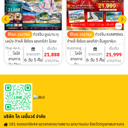
ทัวร์จีน ยูนนาน คุ
ทัวร์จีน KUNMING
GA-262784
GA-262764
นหมิง ต้าหลี่ ลี่เจียง แชงกรีล่า ไม่ลง
ต้าหลี่ ลี่เจียง แชงกีล่า ขึ้นภูเขาหิมะ
ร้าน 6วัน 5คืน
มังกรหยก 6วัน 5คืน
Thai AirAsia
Kunming Airlines
เริ่มต้น
เริ่มต้น
ระยะเวลา
21,888
ระยะเวลา
21,999
6 วัน 5 คืน
6 วัน 5 คืน
บาท/ท่าน
บาท/ท่าน
บริษัท โก เอนี่แวร์ จำกัด
181 ซอยเอกชัย44 แขวงคลองบางพราน เขตบางบอน จังหวัดกรุงเทพมหานคร