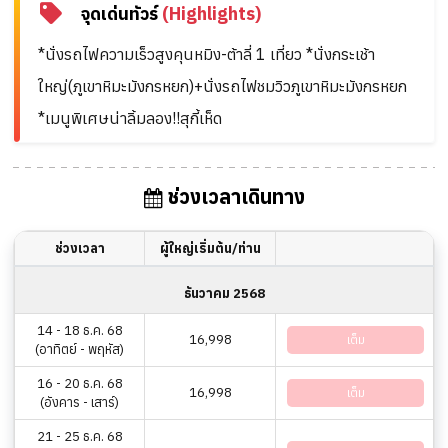
จุดเด่นทัวร์
(Highlights)
*นั่งรถไฟความเร็วสูงคุนหมิง-ต้าลี่ 1 เที่ยว *นั่งกระเช้า
ใหญ่(ภูเขาหิมะมังกรหยก)+นั่งรถไฟชมวิวภูเขาหิมะมังกรหยก
*เมนูพิเศษน่าลิ้มลอง!!สุกี้เห็ด
ช่วงเวลาเดินทาง
ช่วงเวลา
ผู้ใหญ่เริ่มต้น/ท่าน
ธันวาคม 2568
14 - 18 ธ.ค. 68
16,998
เต็ม
(อาทิตย์ - พฤหัส)
16 - 20 ธ.ค. 68
16,998
เต็ม
(อังคาร - เสาร์)
21 - 25 ธ.ค. 68