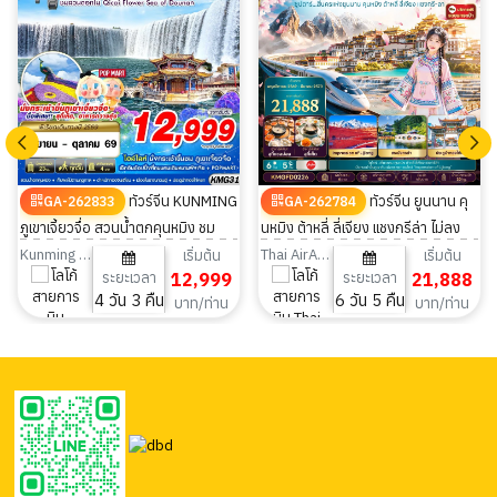
ทัวร์จีน KUNMING
ทัวร์จีน ยูนนาน คุ
GA-262833
GA-262784
ภูเขาเจี้ยวจื่อ สวนน้ำตกคุนหมิง ชม
นหมิง ต้าหลี่ ลี่เจียง แชงกรีล่า ไม่ลง
ดอกไม้ตามฤดูกาล 4วัน 3คืน
ร้าน 6วัน 5คืน
Kunming Airlines
Thai AirAsia
เริ่มต้น
เริ่มต้น
ระยะเวลา
12,999
ระยะเวลา
21,888
4 วัน 3 คืน
6 วัน 5 คืน
บาท/ท่าน
บาท/ท่าน