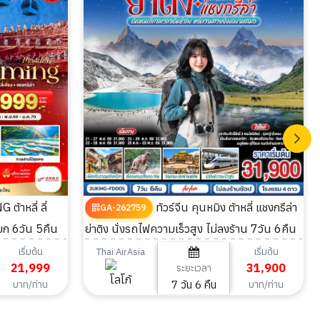
ทัวร์จีน คุนหมิง ต้าหลี่ แชงกรีล่า
GA-262759
หยก 6วัน 5คืน
ย่าติง นั่งรถไฟความเร็วสูง ไม่ลงร้าน 7วัน 6คืน
เริ่มต้น
เริ่มต้น
Thai AirAsia
21,999
31,900
ระยะเวลา
7 วัน 6 คืน
บาท/ท่าน
บาท/ท่าน