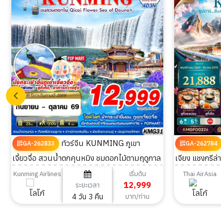
ทัวร์จีน KUNMING ภูเขา
GA-262833
GA-262784
เจี้ยวจื่อ สวนน้ำตกคุนหมิง ชมดอกไม้ตามฤดูกาล
เจียง แชงกรีล่
4วัน 3คืน
เริ่มต้น
Kunming Airlines
Thai AirAsia
12,999
ระยะเวลา
4 วัน 3 คืน
บาท/ท่าน