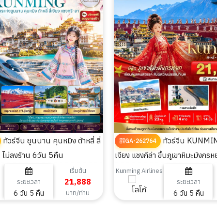
ทัวร์จีน ยูนนาน คุนหมิง ต้าหลี่ ลี่
ทัวร์จีน KUNMING ต้าหลี่ ลี่
GA-262764
า ไม่ลงร้าน 6วัน 5คืน
เจียง แชงกีล่า ขึ้นภูเขาหิมะมังกร
เริ่มต้น
Kunming Airlines
21,888
ระยะเวลา
ระยะเวลา
6 วัน 5 คืน
6 วัน 5 คืน
บาท/ท่าน