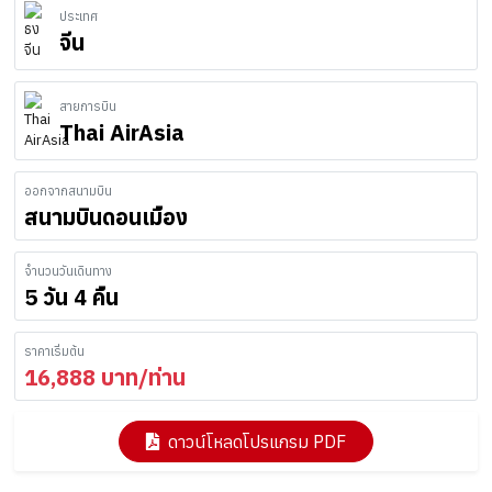
ประเทศ
จีน
สายการบิน
Thai AirAsia
ออกจากสนามบิน
สนามบินดอนเมือง
จำนวนวันเดินทาง
5 วัน 4 คืน
ราคาเริ่มต้น
16,888
บาท/ท่าน
ดาวน์โหลดโปรแกรม PDF