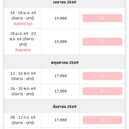
เมษายน 2569
14 - 18 เม.ย. 69
(อังคาร - เสาร์)
19,888
เต็ม
วันสงกรานต์
28 เม.ย. 69 - 02
พ.ค. 69 (อังคาร -
19,888
เต็ม
เสาร์)
วันแรงงาน
พฤษภาคม 2569
12 - 16 พ.ค. 69
17,888
เต็ม
(อังคาร - เสาร์)
26 - 30 พ.ค. 69
17,888
เต็ม
(อังคาร - เสาร์)
กันยายน 2569
08 - 12 ก.ย. 69
17,888
เต็ม
(อังคาร - เสาร์)