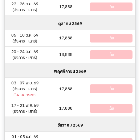
22 - 26 ก.ย. 69
17,888
เต็ม
(อังคาร - เสาร์)
ตุลาคม 2569
06 - 10 ต.ค. 69
17,888
เต็ม
(อังคาร - เสาร์)
20 - 24 ต.ค. 69
18,888
เต็ม
(อังคาร - เสาร์)
พฤศจิกายน 2569
03 - 07 พ.ย. 69
(อังคาร - เสาร์)
17,888
เต็ม
วันลอยกระทง
17 - 21 พ.ย. 69
17,888
เต็ม
(อังคาร - เสาร์)
ธันวาคม 2569
01 - 05 ธ.ค. 69