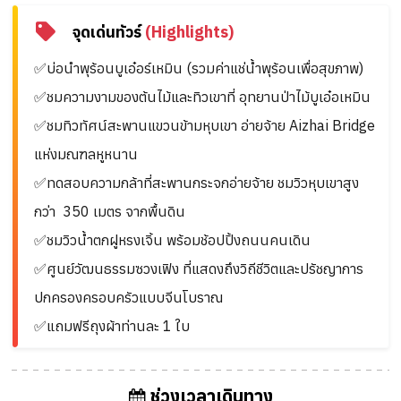
จุดเด่นทัวร์
(Highlights)
✅บ่อนำพุร้อนบูเอ๋อร์เหมิน (รวมค่าแช่น้ำพุร้อนเพื่อสุขภาพ)
✅ชมความงามของต้นไม้และทิวเขาที่ อุทยานป่าไม้บูเอ๋อเหมิน
✅ชมทิวทัศน์สะพานแขวนข้ามหุบเขา อ่ายจ้าย Aizhai Bridge
แห่งมณฑลหูหนาน
✅ทดสอบความกล้าที่สะพานกระจกอ่ายจ้าย ชมวิวหุบเขาสูง
กว่า 350 เมตร จากพื้นดิน
✅ชมวิวน้ำตกฝูหรงเจิ้น พร้อมช้อปปิ้งถนนคนเดิน
✅ศูนย์วัฒนธรรมซวงเฟิง ที่แสดงถึงวิถีชีวิตและปรัชญาการ
ปกครองครอบครัวแบบจีนโบราณ
✅แถมฟรีถุงผ้าท่านละ 1 ใบ
ช่วงเวลาเดินทาง