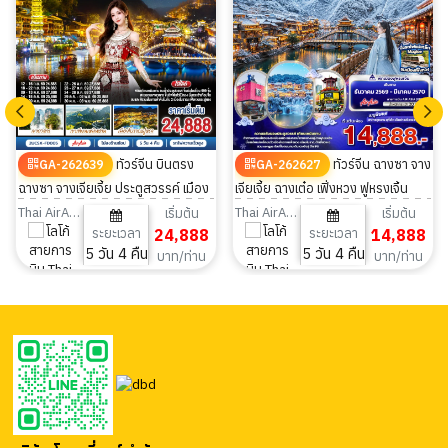
ทัวร์จีน บินตรง
ทัวร์จีน ฉางซา จาง
GA-262639
GA-262627
ฉางซา จางเจียเจี้ย ประตูสวรรค์ เมือง
เจียเจี้ย ฉางเต๋อ เฟิ่งหวง ฟูหรงเจิ้น
โบราณแห่งหูหนาน ไม่ลงร้าน 5 วัน 4
เทียนเหมินซาน 5วัน 4คืน
Thai AirAsia
Thai AirAsia
เริ่มต้น
เริ่มต้น
ระยะเวลา
24,888
ระยะเวลา
14,888
คืน
5 วัน 4 คืน
5 วัน 4 คืน
บาท/ท่าน
บาท/ท่าน