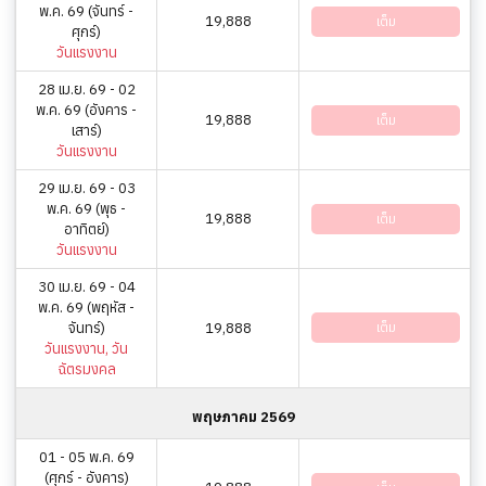
พ.ค. 69 (จันทร์ -
19,888
เต็ม
ศุกร์)
วันแรงงาน
28 เม.ย. 69 - 02
พ.ค. 69 (อังคาร -
19,888
เต็ม
เสาร์)
วันแรงงาน
29 เม.ย. 69 - 03
พ.ค. 69 (พุธ -
19,888
เต็ม
อาทิตย์)
วันแรงงาน
30 เม.ย. 69 - 04
พ.ค. 69 (พฤหัส -
จันทร์)
19,888
เต็ม
วันแรงงาน, วัน
ฉัตรมงคล
พฤษภาคม 2569
01 - 05 พ.ค. 69
(ศุกร์ - อังคาร)