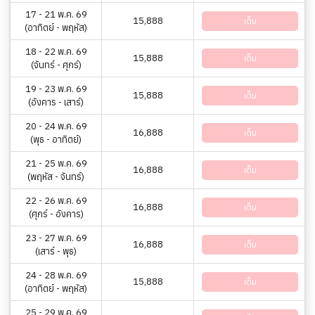
17 - 21 พ.ค. 69
15,888
เต็ม
(อาทิตย์ - พฤหัส)
18 - 22 พ.ค. 69
15,888
เต็ม
(จันทร์ - ศุกร์)
19 - 23 พ.ค. 69
15,888
เต็ม
(อังคาร - เสาร์)
20 - 24 พ.ค. 69
16,888
เต็ม
(พุธ - อาทิตย์)
21 - 25 พ.ค. 69
16,888
เต็ม
(พฤหัส - จันทร์)
22 - 26 พ.ค. 69
16,888
เต็ม
(ศุกร์ - อังคาร)
23 - 27 พ.ค. 69
16,888
เต็ม
(เสาร์ - พุธ)
24 - 28 พ.ค. 69
15,888
เต็ม
(อาทิตย์ - พฤหัส)
25 - 29 พ.ค. 69