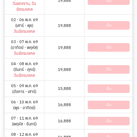
19,888
เต็ม
วันแรงงาน, วัน
ฉัตรมงคล
02 - 06 พ.ค. 69
(เสาร์ - พุธ)
19,888
เต็ม
วันฉัตรมงคล
03 - 07 พ.ค. 69
(อาทิตย์ - พฤหัส)
19,888
เต็ม
วันฉัตรมงคล
04 - 08 พ.ค. 69
(จันทร์ - ศุกร์)
19,888
เต็ม
วันฉัตรมงคล
05 - 09 พ.ค. 69
15,888
เต็ม
(อังคาร - เสาร์)
06 - 10 พ.ค. 69
16,888
เต็ม
(พุธ - อาทิตย์)
07 - 11 พ.ค. 69
16,888
เต็ม
(พฤหัส - จันทร์)
08 - 12 พ.ค. 69