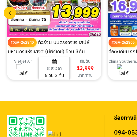
ทัวร์จีน บินตรงฉงชิ่ง เสน่ห์
GA-262840
GA-262805
มหานครแห่งแสงสี (มีฟรีเดย์) 5วัน 3คืน
ตึกตะเกียบ รถไ
เริ่มต้น
Vietjet Air
China S
13,999
ระยะเวลา
5 วัน 3 คืน
บาท/ท่าน
ช่องทางติ
094-05