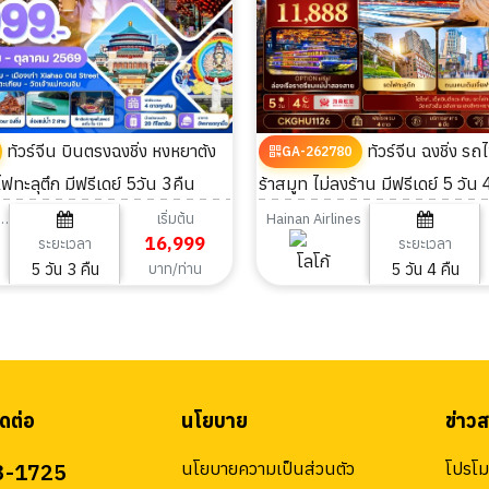
ทัวร์จีน บินตรงฉงชิ่ง หงหยาต้ง
ทัวร์จีน ฉงชิ่ง รถไฟทะลุตึก อัลต
GA-262780
ฟทะลุตึก มีฟรีเดย์ 5วัน 3คืน
ร้าสมูท ไม่ลงร้าน มีฟรีเดย์ 5 วัน 
เริ่มต้น
outhern Airlines
Hainan Airlines
16,999
ระยะเวลา
ระยะเวลา
5 วัน 3 คืน
5 วัน 4 คืน
บาท/ท่าน
ดต่อ
นโยบาย
ข่าว
3-1725
นโยบายความเป็นส่วนตัว
โปรโมช