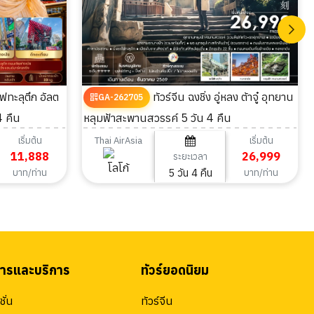
ทัวร์จีน ฉงชิ่ง อู่หลง ต้าจู๋ อุทยาน
GA-262705
4 คืน
หลุมฟ้าสะพานสวรรค์ 5 วัน 4 คืน
เริ่มต้น
เริ่มต้น
Thai AirAsia
11,888
26,999
ระยะเวลา
5 วัน 4 คืน
บาท/ท่าน
บาท/ท่าน
สารและบริการ
ทัวร์ยอดนิยม
ั่น
ทัวร์จีน