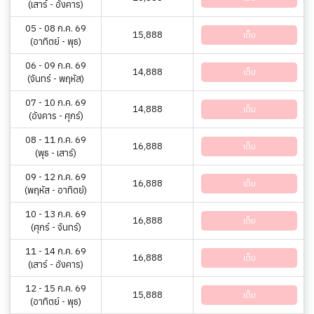
(เสาร์ - อังคาร)
05 - 08 ก.ค. 69
15,888
เต็ม
(อาทิตย์ - พุธ)
06 - 09 ก.ค. 69
14,888
เต็ม
(จันทร์ - พฤหัส)
07 - 10 ก.ค. 69
14,888
เต็ม
(อังคาร - ศุกร์)
08 - 11 ก.ค. 69
16,888
เต็ม
(พุธ - เสาร์)
09 - 12 ก.ค. 69
16,888
เต็ม
(พฤหัส - อาทิตย์)
10 - 13 ก.ค. 69
16,888
เต็ม
(ศุกร์ - จันทร์)
11 - 14 ก.ค. 69
16,888
เต็ม
(เสาร์ - อังคาร)
12 - 15 ก.ค. 69
15,888
เต็ม
(อาทิตย์ - พุธ)