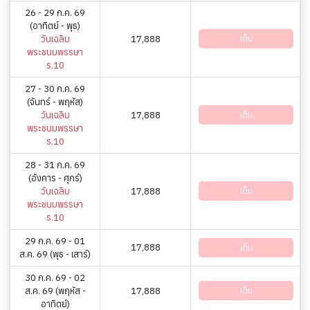
26 - 29 ก.ค. 69
(อาทิตย์ - พุธ)
วันเฉลิม
17,888
เต็ม
พระชนมพรรษา
ร.10
27 - 30 ก.ค. 69
(จันทร์ - พฤหัส)
วันเฉลิม
17,888
เต็ม
พระชนมพรรษา
ร.10
28 - 31 ก.ค. 69
(อังคาร - ศุกร์)
วันเฉลิม
17,888
เต็ม
พระชนมพรรษา
ร.10
29 ก.ค. 69 - 01
17,888
เต็ม
ส.ค. 69 (พุธ - เสาร์)
30 ก.ค. 69 - 02
ส.ค. 69 (พฤหัส -
17,888
เต็ม
อาทิตย์)