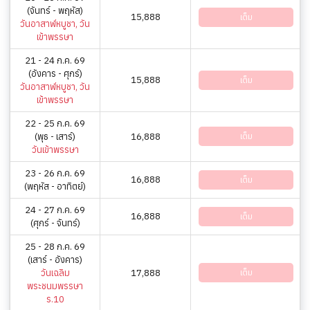
(จันทร์ - พฤหัส)
15,888
เต็ม
วันอาสาฬหบูชา, วัน
เข้าพรรษา
21 - 24 ก.ค. 69
(อังคาร - ศุกร์)
15,888
เต็ม
วันอาสาฬหบูชา, วัน
เข้าพรรษา
22 - 25 ก.ค. 69
(พุธ - เสาร์)
16,888
เต็ม
วันเข้าพรรษา
23 - 26 ก.ค. 69
16,888
เต็ม
(พฤหัส - อาทิตย์)
24 - 27 ก.ค. 69
16,888
เต็ม
(ศุกร์ - จันทร์)
25 - 28 ก.ค. 69
(เสาร์ - อังคาร)
วันเฉลิม
17,888
เต็ม
พระชนมพรรษา
ร.10