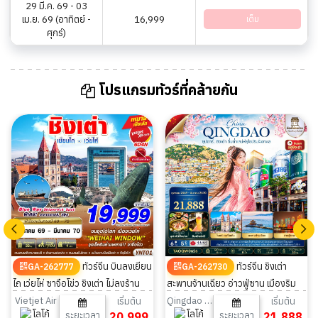
29 มี.ค. 69 - 03
เม.ย. 69 (อาทิตย์ -
16,999
เต็ม
ศุกร์)
โปรแกรมทัวร์ที่คล้ายกัน
ทัวร์จีน บินลงเยียน
ทัวร์จีน ชิงเต่า
GA-262777
GA-262730
ไถ เว่ยไห่ ซาจือโข่ว ชิงเต่า ไม่ลงร้าน
สะพานจ้านเฉียว อ่าวฟู่ซาน เมืองริม
6วัน 4คืน
ฝั่งทะเล ไม่ลงร้าน 6 วัน 5 คืน
Vietjet Air
Qingdao Airlines
เริ่มต้น
เริ่มต้น
ระยะเวลา
20,999
ระยะเวลา
21,888