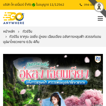
บริษัท โก เอนี่แวร์ จำกัด
ใบอนุญาต 11/12562
094-053-1725
หน้าหลัก
ทัวร์จีน
ทัวร์จีน ซากุระ ฉงชิ่ง อู่หลง เฉียนเจียง อลังการหลุมฟ้า สวรรค์แดน
บุปผาโหยวหยาง 6วัน 4คืน