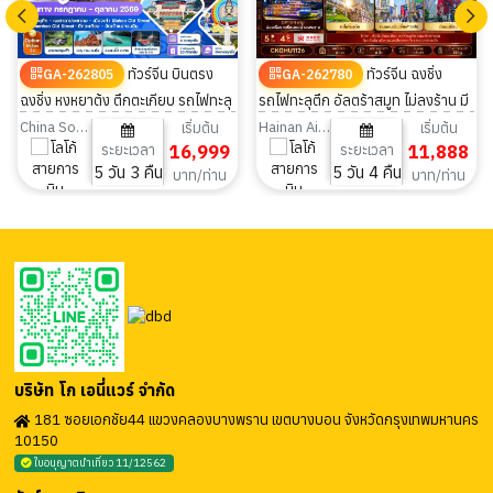
ทัวร์จีน บินตรง
ทัวร์จีน ฉงชิ่ง
GA-262805
GA-262780
ฉงชิ่ง หงหยาต้ง ตึกตะเกียบ รถไฟทะลุ
รถไฟทะลุตึก อัลตร้าสมูท ไม่ลงร้าน มี
ตึก มีฟรีเดย์ 5วัน 3คืน
ฟรีเดย์ 5 วัน 4 คืน
China Southern Airlines
Hainan Airlines
เริ่มต้น
เริ่มต้น
ระยะเวลา
16,999
ระยะเวลา
11,888
5 วัน 3 คืน
5 วัน 4 คืน
บาท/ท่าน
บาท/ท่าน
บริษัท โก เอนี่แวร์ จำกัด
181 ซอยเอกชัย44 แขวงคลองบางพราน เขตบางบอน จังหวัดกรุงเทพมหานคร
10150
ใบอนุญาตนำเที่ยว 11/12562