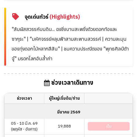
จุดเด่นทัวร์
(Highlights)
"สัมผัสสวรรค์บนดิน... ฉงชิ่งบานสะพรั่งด้วยดอกท้อและ
ซากุระ" | "มหัศจรรย์หลุมฟ้าสามสะพานสวรรค์ | ความละมุน
ของทุ่งดอกไม้หลากสีสัน" | ชมความประณีตของ "พุทธศิลป์ต้า
จู๋" มรดกโลกอันล้ำค่า
ช่วงเวลาเดินทาง
ช่วงเวลา
ผู้ใหญ่เริ่มต้น/ท่าน
มีนาคม 2569
05 - 10 มี.ค. 69
19,888
เต็ม
(พฤหัส - อังคาร)