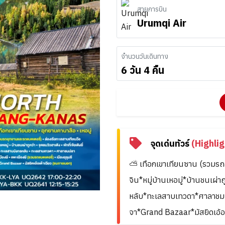
สายการบิน
Urumqi Air
จำนวนวันเดินทาง
6 วัน 4 คืน
จุดเด่นทัวร์
(Highlig
⛅ เทือกเขาเทียนซาน (รวมรถอุ
จิน*หมู่บ้านเหอมู่*บ้านชนเผ่า
หลับ*ทะเลสาบเทวดา*ศาลาชมปล
จา*Grand Bazaar*มัสยิดเอ้อ