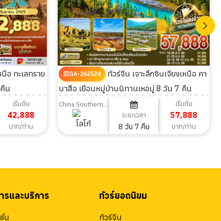
ทัวร์จีน เจาะลึกซินเจียงเหนือ คา
GA-262524
 คืน
นาสือ เยือนหมู่บ้านนิทานเหอมู่ 8 วัน 7 คืน
เริ่มต้น
เริ่มต้น
China Southern Airlines
42,888
57,888
ระยะเวลา
8 วัน 7 คืน
บาท/ท่าน
บาท/ท่าน
สารและบริการ
ทัวร์ยอดนิยม
ั่น
ทัวร์จีน