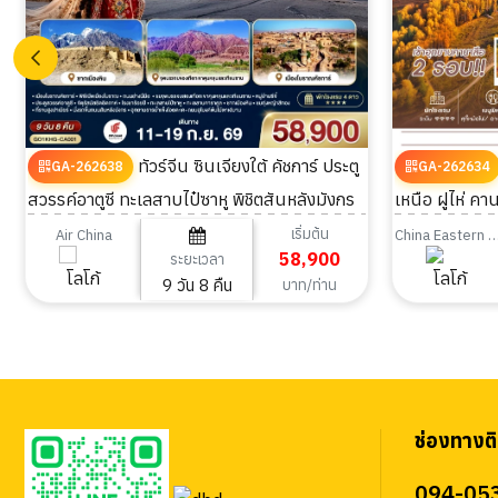
ทัวร์จีน ซินเจียงใต้ คัชการ์ ประตู
GA-262638
GA-262634
สวรรค์อาตูซี ทะเลสาบไป๋ซาหู พิชิตสันหลังมังกร
เหนือ ฝูไห่ คาน
9วัน 8คืน
เริ่มต้น
Air China
China Eastern Airl
58,900
ระยะเวลา
9 วัน 8 คืน
บาท/ท่าน
ช่องทางติ
094-05