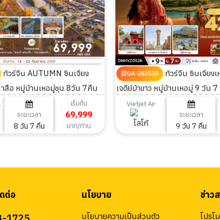
ทัวร์จีน AUTUMN ซินเจียง
ทัวร์จีน ซินเจียงเหนือ ทะเลทราย
GA-262530
าสือ หมู่บ้านเหอมู่ชุน 8วัน 7คืน
เจดีย์ม้าขาว หมู่บ้านเหอมู่ 9 วัน 7
เริ่มต้น
ines
Vietjet Air
69,999
ระยะเวลา
ระยะเวลา
8 วัน 7 คืน
9 วัน 7 คืน
บาท/ท่าน
ดต่อ
นโยบาย
ข่าว
3-1725
นโยบายความเป็นส่วนตัว
โปรโมช