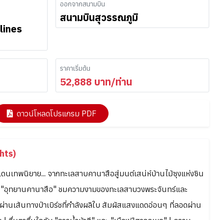
ออกจากสนามบิน
สนามบินสุวรรณภูมิ
lines
ราคาเริ่มต้น
52,888
บาท/ท่าน
ดาวน์โหลดโปรแกรม PDF
hts)
ินแดนเทพนิยาย... จากทะเลสาบคานาสือสู่มนต์เสน่ห์บ้านไม้ซุงแห่งซิน
ณ "อุทยานคานาสือ" ชมความงามของทะเลสาบวงพระจันทร์และ
่านเส้นทางป่าเบิร์ชที่กำลังผลิใบ สัมผัสแสงแดดอ่อนๆ ที่ลอดผ่าน