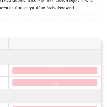
| ตื่นตาตื่นใจกับ "ธารน้ำห้าสี" และ "เมืองปีศาจอูเหอ" | ความ
ับความอ่อนโยนของฤดูใบไม้ผลิได้อย่างน่าอัศจรรย์
เต็ม
เต็ม