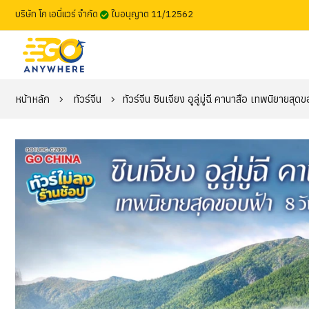
บริษัท โก เอนี่แวร์ จำกัด
ใบอนุญาต 11/12562
หน้าหลัก
ทัวร์จีน
ทัวร์จีน ซินเจียง อูลู่มู่ฉี คานาสือ เทพนิยายสุด