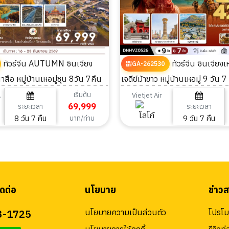
ทัวร์จีน AUTUMN ซินเจียง
ทัวร์จีน ซินเจียงเหนือ ทะเลทราย
GA-262530
าสือ หมู่บ้านเหอมู่ชุน 8วัน 7คืน
เจดีย์ม้าขาว หมู่บ้านเหอมู่ 9 วัน 7
เริ่มต้น
ines
Vietjet Air
69,999
ระยะเวลา
ระยะเวลา
8 วัน 7 คืน
9 วัน 7 คืน
บาท/ท่าน
ดต่อ
นโยบาย
ข่าว
3-1725
นโยบายความเป็นส่วนตัว
โปรโมช
นโยบายการใช้คุกกี้
รีวิวท่