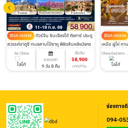
ทัวร์จีน ซินเจียงใต้ คัชการ์ ประตู
GA-262638
GA-262634
สวรรค์อาตูซี ทะเลสาบไป๋ซาหู พิชิตสันหลังมังกร
เหนือ ฝูไห่ คาน
9วัน 8คืน
เริ่มต้น
Air China
China Eastern Airl
58,900
ระยะเวลา
9 วัน 8 คืน
บาท/ท่าน
ช่องทางติ
094-05