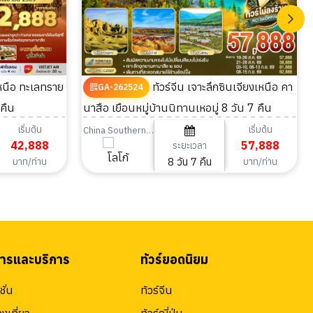
ทัวร์จีน เจาะลึกซินเจียงเหนือ คา
GA-262524
 คืน
นาสือ เยือนหมู่บ้านนิทานเหอมู่ 8 วัน 7 คืน
เริ่มต้น
เริ่มต้น
China Southern Airlines
42,888
57,888
ระยะเวลา
8 วัน 7 คืน
บาท/ท่าน
บาท/ท่าน
สารและบริการ
ทัวร์ยอดนิยม
ั่น
ทัวร์จีน
องเที่ยว
ทัวร์ญี่ปุ่น