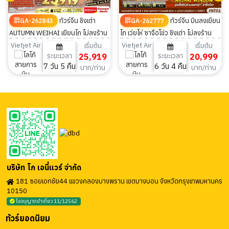
ทัวร์จีน ชิงเต่า
ทัวร์จีน บินลงเยียน
GA-262843
GA-262777
AUTUMN WEIHAI เยียนไถ ไม่ลงร้าน
ไถ เว่ยไห่ ซาจือโข่ว ชิงเต่า ไม่ลงร้าน
7วัน 5คืน
6วัน 4คืน
Vietjet Air
Vietjet Air
เริ่มต้น
เริ่มต้น
ระยะเวลา
25,919
ระยะเวลา
20,999
7 วัน 5 คืน
6 วัน 4 คืน
บาท/ท่าน
บาท/ท่าน
บริษัท โก เอนี่แวร์ จำกัด
181 ซอยเอกชัย44 แขวงคลองบางพราน เขตบางบอน จังหวัดกรุงเทพมหานคร
10150
ใบอนุญาตนำเที่ยว 11/12562
ทัวร์ยอดนิยม