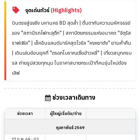
จุดเด่นทัวร์
(Highlights)
บินตรงสู่ฉงชิ่ง มหานคร 8D สุดล้ำ | ตื่นตากับความมหัศจรรย์
ของ "สถานีรถไฟทะลุตึก" | สถาปัตยกรรมแห่งอนาคต "จัตุรัส
ราฟเฟิล" | เช็คอินแลนด์มาร์คสุดไวรัล "หงหยาต้ง" ยามค่ำคืน
| เดินเล่นย้อนยุคที่ "ตรอกโบราณเซี่ยฮ่าวหลี่" | เที่ยวสนุกครบ
รส ถ่ายรูปสวยทุกมุม ในราคาสบายกระเป๋าที่คนรุ่นใหม่ต้อง
เลิฟ
ช่วงเวลาเดินทาง
ช่วงเวลา
ผู้ใหญ่เริ่มต้น/ท่าน
กุมภาพันธ์ 2569
27 ก.พ. 69 - 02