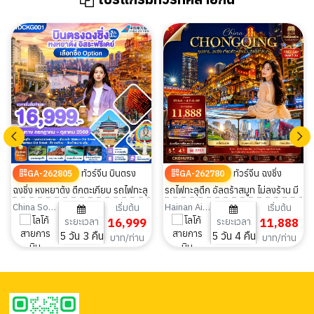
ทัวร์จีน บินตรง
ทัวร์จีน ฉงชิ่ง
GA-262805
GA-262780
ฉงชิ่ง หงหยาต้ง ตึกตะเกียบ รถไฟทะลุ
รถไฟทะลุตึก อัลตร้าสมูท ไม่ลงร้าน มี
ตึก มีฟรีเดย์ 5วัน 3คืน
ฟรีเดย์ 5 วัน 4 คืน
China Southern Airlines
Hainan Airlines
เริ่มต้น
เริ่มต้น
ระยะเวลา
16,999
ระยะเวลา
11,888
5 วัน 3 คืน
5 วัน 4 คืน
บาท/ท่าน
บาท/ท่าน