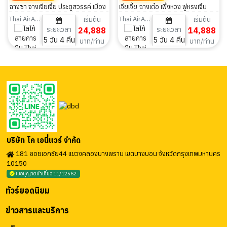
ฉางซา จางเจียเจี้ย ประตูสวรรค์ เมือง
เจียเจี้ย ฉางเต๋อ เฟิ่งหวง ฟูหรงเจิ้น
โบราณแห่งหูหนาน ไม่ลงร้าน 5 วัน 4
เทียนเหมินซาน 5วัน 4คืน
Thai AirAsia
Thai AirAsia
เริ่มต้น
เริ่มต้น
ระยะเวลา
24,888
ระยะเวลา
14,888
คืน
5 วัน 4 คืน
5 วัน 4 คืน
บาท/ท่าน
บาท/ท่าน
บริษัท โก เอนี่แวร์ จำกัด
181 ซอยเอกชัย44 แขวงคลองบางพราน เขตบางบอน จังหวัดกรุงเทพมหานคร
10150
ใบอนุญาตนำเที่ยว 11/12562
ทัวร์ยอดนิยม
ข่าวสารและบริการ