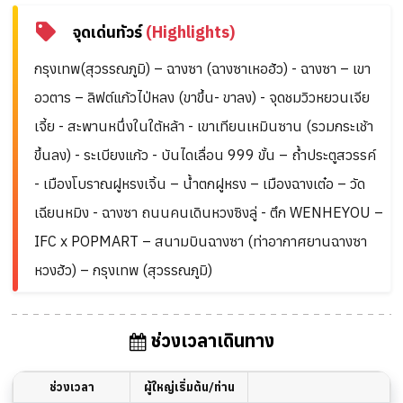
จุดเด่นทัวร์
(Highlights)
กรุงเทพ(สุวรรณภูมิ) – ฉางซา (ฉางซาเหอฮัว) - ฉางซา – เขา
อวตาร – ลิฟต์แก้วไป่หลง (ขาขึ้น- ขาลง) - จุดชมวิวหยวนเจีย
เจี้ย - สะพานหนึ่งในใต้หล้า - เขาเทียนเหมินซาน (รวมกระเช้า
ขึ้นลง) - ระเบียงแก้ว - บันไดเลื่อน 999 ขั้น – ถ้ำประตูสวรรค์
- เมืองโบราณฝูหรงเจิ้น – น้ำตกฝูหรง – เมืองฉางเต๋อ – วัด
เฉียนหมิง - ฉางซา ถนนคนเดินหวงซิงลู่ - ตึก WENHEYOU –
IFC x POPMART – สนามบินฉางซา (ท่าอากาศยานฉางซา
หวงฮัว) – กรุงเทพ (สุวรรณภูมิ)
ช่วงเวลาเดินทาง
ช่วงเวลา
ผู้ใหญ่เริ่มต้น/ท่าน