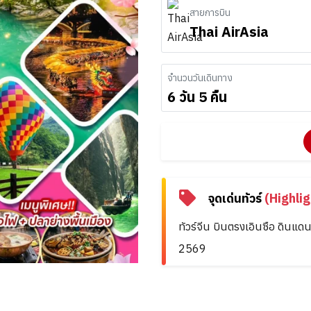
สายการบิน
Thai AirAsia
จำนวนวันเดินทาง
6 วัน 5 คืน
จุดเด่นทัวร์
(Highlig
ทัวร์จีน บินตรงเอินซือ ดิน
2569