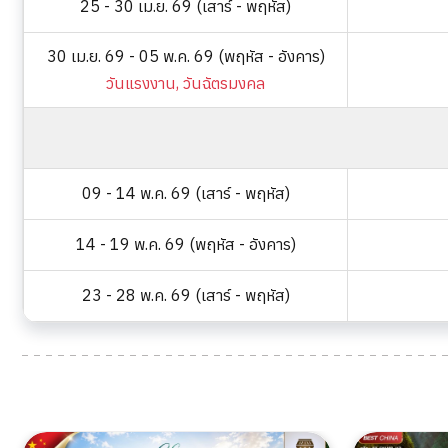
25 - 30 เม.ย. 69 (เสาร์ - พฤหัส)
30 เม.ย. 69 - 05 พ.ค. 69 (พฤหัส - อังคาร)
วันแรงงาน, วันฉัตรมงคล
09 - 14 พ.ค. 69 (เสาร์ - พฤหัส)
14 - 19 พ.ค. 69 (พฤหัส - อังคาร)
23 - 28 พ.ค. 69 (เสาร์ - พฤหัส)