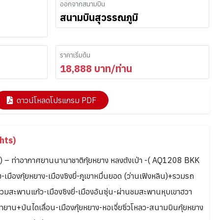
ออกจากสนามบิน
สนามบินสุวรรณภูมิ
ราคาเริ่มต้น
18,888
บาท/ท่าน
ดาวน์โหลดโปรแกรม PDF
hts)
) – ท่าอากาศยานนานาชาติกุ้ยหยาง หลงต้งเป่า -( AQ1208 BKK
มืองกุ้ยหยาง-เมืองซิงยี่-ภูเขาหมื่นยอด (ว่านเฟิงหลิน)+รวมรถ
วมสะพานแก้ว-เมืองซิงยี่-เมืองอันซุ่น-ผ่านชมสะพานหุบเขาฮวา
ทยาน+บันไดเลื่อน-เมืองกุ้ยหยาง-หอเจี่ยซิ่วโหลว-สนามบินกุ้ยหยาง