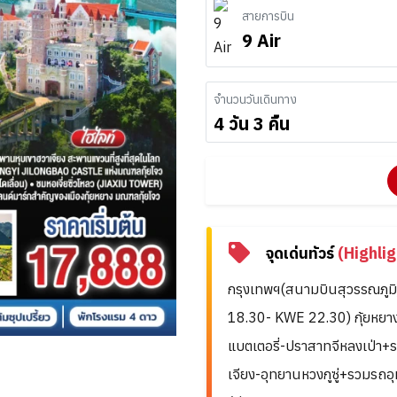
สายการบิน
9 Air
จำนวนวันเดินทาง
4 วัน 3 คืน
จุดเด่นทัวร์
(Highlig
กรุงเทพฯ(สนามบินสุวรรณภูมิ
18.30- KWE 22.30) กุ้ยหยาง-เ
แบตเตอรี่-ปราสาทจีหลงเป่า+ร
เจียง-อุทยานหวงกูซู่+รวมรถอุ