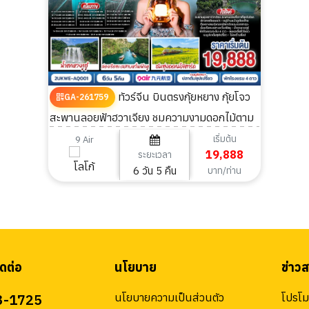
ทัวร์จีน บินตรงกุ้ยหยาง กุ้ยโจว
GA-261759
สะพานลอยฟ้าฮวาเจียง ชมความงามดอกไม้ตาม
ฤดูกาล 6 วัน 5 คืน
เริ่มต้น
9 Air
19,888
ระยะเวลา
6 วัน 5 คืน
บาท/ท่าน
ดต่อ
นโยบาย
ข่าว
3-1725
นโยบายความเป็นส่วนตัว
โปรโมช