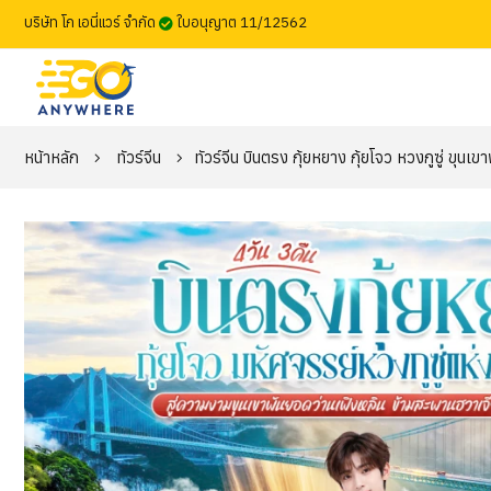
บริษัท โก เอนี่แวร์ จำกัด
ใบอนุญาต 11/12562
หน้าหลัก
ทัวร์จีน
ทัวร์จีน บินตรง กุ้ยหยาง กุ้ยโจว หวงกูซู่ ขุน