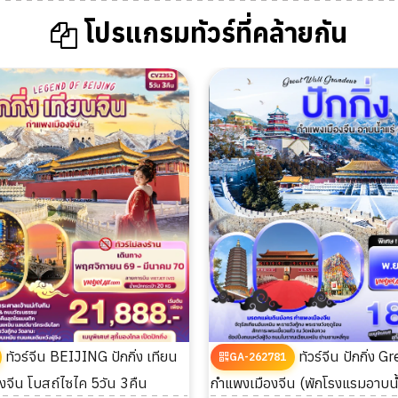
โปรแกรมทัวร์ที่คล้ายกัน
ทัวร์จีน BEIJING ปักกิ่ง เทียน
ทัวร์จีน ปักกิ่ง Great Wall
GA-262781
งจีน โบสถ์ไซไค 5วัน 3คืน
กำแพงเมืองจีน (พักโรงแรมอาบน้