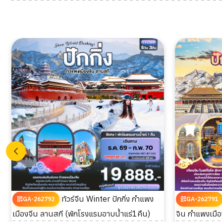
ทัวร์จีน Winter ปักกิ่ง กำแพง
GA-262792
GA-262791
เมืองจีน ลานสกี (พักโรงแรมอาบน้ำแร่1คืน)
จิน กำแพงเมือ