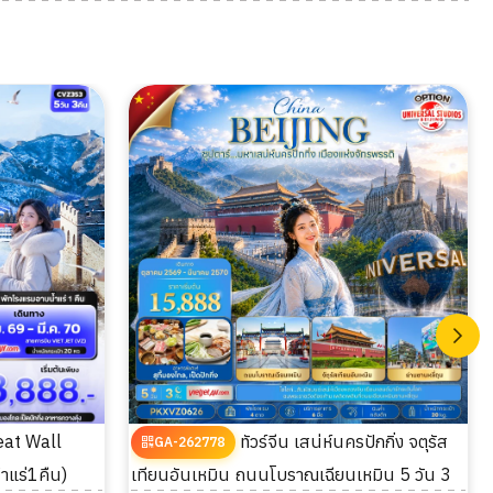
nัวร์จีน เสน่ห์นครปักกิ่ง จตุรัส
GA-262778
ำแร่1คืน)
เทียนอันเหมิน ถนนโบราณเฉียนเหมิน 5 วัน 3