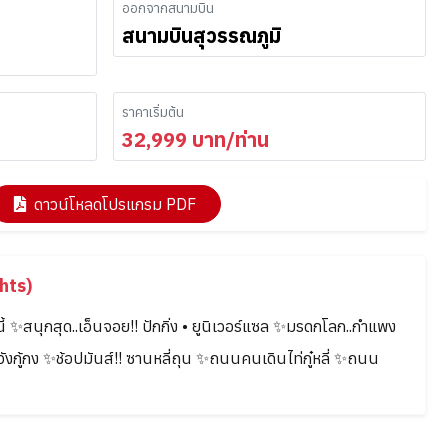
ออกจากสนามบิน
สนามบินสุวรรณภูมิ
ราคาเริ่มต้น
32,999
บาท/ท่าน
ดาวน์โหลดโปรแกรม PDF
hts)
นี้ ✨สนุกสุด..เอ็นจอย!! ปักกิ่ง • ยูนิเวอร์แซล ✨มรดกโลก..กำแพง
งกู้กง ✨ช้อปมันส์!! ซานหลี่ถุน ✨ถนนคนเดินไท่กู๋หลี่ ✨ถนน