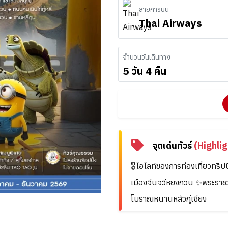
สายการบิน
Thai Airways
จำนวนวันเดินทาง
5 วัน 4 คืน
จุดเด่นทัวร์
(Highlig
🎖️ไฮไลท์ของการท่องเที่ยวทริป
เมืองจีนจวีหยงกวน ✨พระราชวั
โบราณหนานหลัวกู่เซียง