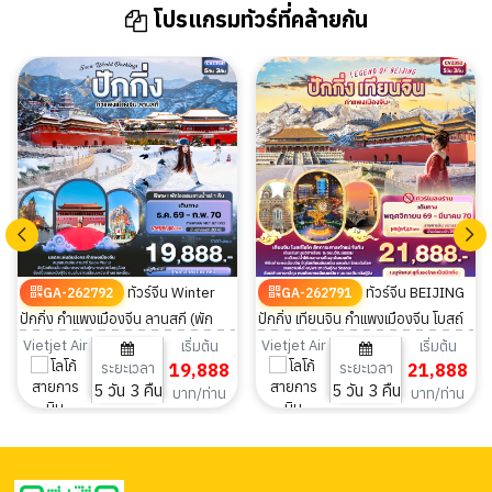
โปรแกรมทัวร์ที่คล้ายกัน
ทัวร์จีน Winter
ทัวร์จีน BEIJING
GA-262792
GA-262791
ปักกิ่ง กำแพงเมืองจีน ลานสกี (พัก
ปักกิ่ง เทียนจิน กำแพงเมืองจีน โบสถ์
โรงแรมอาบน้ำแร่1คืน) 5วัน 3คืน
ไซไค 5วัน 3คืน
Vietjet Air
Vietjet Air
เริ่มต้น
เริ่มต้น
ระยะเวลา
19,888
ระยะเวลา
21,888
5 วัน 3 คืน
5 วัน 3 คืน
บาท/ท่าน
บาท/ท่าน