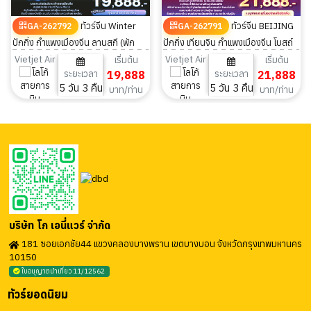
ทัวร์จีน Winter
ทัวร์จีน BEIJING
GA-262792
GA-262791
ปักกิ่ง กำแพงเมืองจีน ลานสกี (พัก
ปักกิ่ง เทียนจิน กำแพงเมืองจีน โบสถ์
โรงแรมอาบน้ำแร่1คืน) 5วัน 3คืน
ไซไค 5วัน 3คืน
Vietjet Air
Vietjet Air
เริ่มต้น
เริ่มต้น
ระยะเวลา
19,888
ระยะเวลา
21,888
5 วัน 3 คืน
5 วัน 3 คืน
บาท/ท่าน
บาท/ท่าน
บริษัท โก เอนี่แวร์ จำกัด
181 ซอยเอกชัย44 แขวงคลองบางพราน เขตบางบอน จังหวัดกรุงเทพมหานคร
10150
ใบอนุญาตนำเที่ยว 11/12562
ทัวร์ยอดนิยม