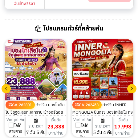
วันเข้าพรรษา
โปรแกรมทัวร์ที่คล้ายกัน
ทัวร์จีน มองโกเลีย
ทัวร์จีน INNER
GA-262801
GA-262453
ใน ขี่อูฐตะลุยทะเลทราย เข้าออร์ดอส
MONGOLIA บินตรง มองโกเลียใน ทุ่ง
ออกปักกิ่ง 7วัน 5คืน
หญ้าออร์ดอส 5 วัน 4 คืน
Vietjet Air
Vietjet Air
เริ่มต้น
เริ่มต้น
ระยะเวลา
23,888
ระยะเวลา
17,998
7 วัน 5 คืน
5 วัน 4 คืน
บาท/ท่าน
บาท/ท่าน