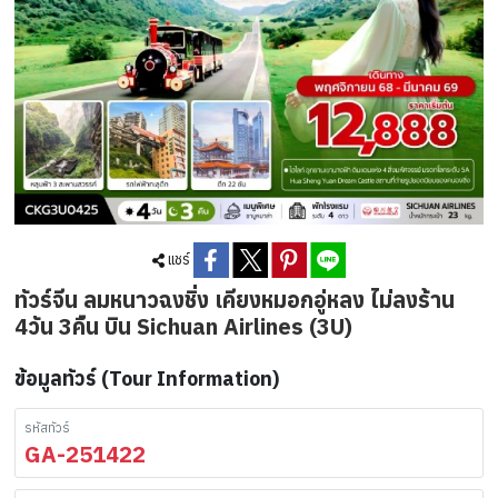
แชร์
ทัวร์จีน ลมหนาวฉงชิ่ง เคียงหมอกอู่หลง ไม่ลงร้าน
4วัน 3คืน บิน Sichuan Airlines (3U)
ข้อมูลทัวร์ (Tour Information)
รหัสทัวร์
GA-251422