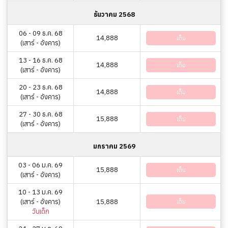
ธันวาคม 2568
06 - 09 ธ.ค. 68
14,888
เต็ม
(เสาร์ - อังคาร)
13 - 16 ธ.ค. 68
14,888
เต็ม
(เสาร์ - อังคาร)
20 - 23 ธ.ค. 68
14,888
เต็ม
(เสาร์ - อังคาร)
27 - 30 ธ.ค. 68
15,888
เต็ม
(เสาร์ - อังคาร)
มกราคม 2569
03 - 06 ม.ค. 69
15,888
เต็ม
(เสาร์ - อังคาร)
10 - 13 ม.ค. 69
(เสาร์ - อังคาร)
15,888
เต็ม
วันเด็ก