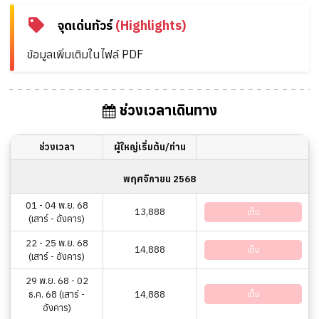
จุดเด่นทัวร์
(Highlights)
ข้อมูลเพิ่มเติมในไฟล์ PDF
ช่วงเวลาเดินทาง
ช่วงเวลา
ผู้ใหญ่เริ่มต้น/ท่าน
พฤศจิกายน 2568
01 - 04 พ.ย. 68
13,888
เต็ม
(เสาร์ - อังคาร)
22 - 25 พ.ย. 68
14,888
เต็ม
(เสาร์ - อังคาร)
29 พ.ย. 68 - 02
ธ.ค. 68 (เสาร์ -
14,888
เต็ม
อังคาร)