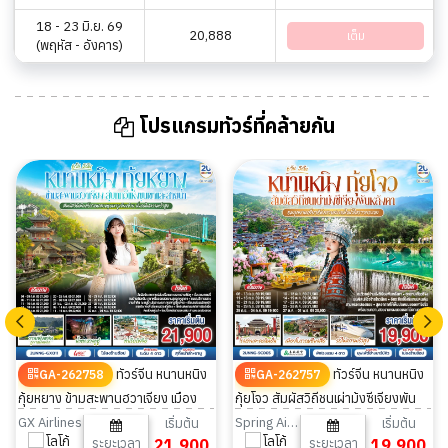
18 - 23 มิ.ย. 69
20,888
เต็ม
(พฤหัส - อังคาร)
โปรแกรมทัวร์ที่คล้ายกัน
ทัวร์จีน หนานหนิง
ทัวร์จีน หนานหนิง
GA-262758
GA-262757
กุ้ยหยาง ข้ามสะพานฮวาเจียง เมือง
กุ้ยโจว สัมผัสวิถีชนเผ่าม้งซีเจียงพัน
โบราณกลางหุบเขาวูเจียงจ้าย 6วัน
หลังคา อุทยานเสี่ยวชีข่งส 6วัน 5คืน
GX Airlines
Spring Airlines
เริ่มต้น
เริ่มต้น
ระยะเวลา
21,900
ระยะเวลา
19,900
5คืน