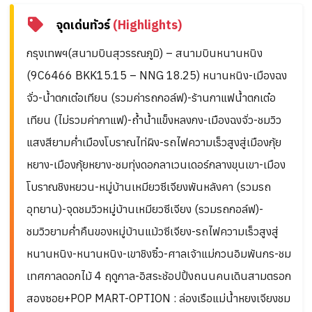
จุดเด่นทัวร์
(Highlights)
กรุงเทพฯ(สนามบินสุวรรณภูมิ) – สนามบินหนานหนิง
(9C6466 BKK15.15 – NNG 18.25) หนานหนิง-เมืองฉง
จั่ว-น้ำตกเต๋อเทียน (รวมค่ารถกอล์ฟ)-ร้านกาแฟน้ำตกเต๋อ
เทียน (ไม่รวมค่ากาแฟ)-ถ้ำน้ำแข็งหลงกง-เมืองฉงจั่ว-ชมวิว
แสงสียามค่ำเมืองโบราณไท่ผิง-รถไฟความเร็วสูงสู่เมืองกุ้ย
หยาง-เมืองกุ้ยหยาง-ชมทุ่งดอกลาเวนเดอร์กลางขุนเขา-เมือง
โบราณชิงหยวน-หมู่บ้านเหมียวซีเจียงพันหลังคา (รวมรถ
อุทยาน)-จุดชมวิวหมู่บ้านเหมียวซีเจียง (รวมรถกอล์ฟ)-
ชมวิวยามค่ำคืนของหมู่บ้านแม้วซีเจียง-รถไฟความเร็วสูงสู่
หนานหนิง-หนานหนิง-เขาชิงซิ๋ว-ศาลเจ้าแม่กวนอิมพันกร-ชม
เทศกาลดอกไม้ 4 ฤดูกาล-อิสระช้อปปิ้งถนนคนเดินสามตรอก
สองซอย+POP MART-OPTION : ล่องเรือแม่น้ำหยงเจียงชม