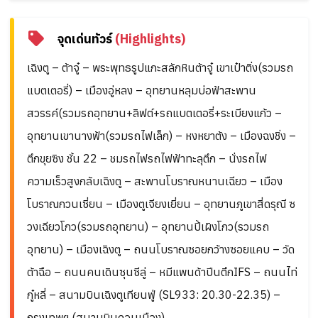
จุดเด่นทัวร์
(Highlights)
เฉิงตู – ต้าจู๋ – พระพุทธรูปแกะสลักหินต้าจู๋ เขาเป๋าติ่ง(รวมรถ
แบตเตอรี่) – เมืองอู่หลง – อุทยานหลุมบ่อฟ้าสะพาน
สวรรค์(รวมรถอุทยาน+ลิฟต์+รถแบตเตอรี่+ระเบียงแก้ว –
อุทยานเขานางฟ้า(รวมรถไฟเล็ก) – หงหยาต้ง – เมืองฉงชิ่ง –
ตึกขุยซิง ชั้น 22 – ชมรถไฟรถไฟฟ้าทะลุตึก – นั่งรถไฟ
ความเร็วสูงกลับเฉิงตู – สะพานโบราณหนานเฉียว – เมือง
โบราณกวนเซี่ยน – เมืองตูเจียงเยี่ยน – อุทยานภูเขาสี่ดรุณี ซ
วงเฉียวโกว(รวมรถอุทยาน) – อุทยานปี้เผิงโกว(รวมรถ
อุทยาน) – เมืองเฉิงตู – ถนนโบราณซอยกว้างซอยแคบ – วัด
ต้าฉือ – ถนนคนเดินซุนซีลู่ – หมีแพนด้าปีนตึกIFS – ถนนไท่
กู๋หลี่ – สนามบินเฉิงตูเทียนฟู่ (SL933: 20.30-22.35) –
กรุงเทพฯ (สนามบินดอนเมือง)