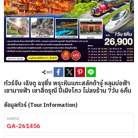
แชร์
ทัวร์จีน เฉิงตู ฉงชิ่ง พระหินแกะสลักต้าจู๋ หลุมบ่อฟ้า
เขานางฟ้า เขาสี่ดรุณี ปี้เผิงโกว ไม่ลงร้าน 7วัน 6คืน
ข้อมูลทัวร์ (Tour Information)
รหัสทัวร์
GA-261456