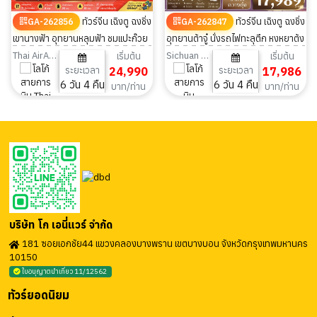
ทัวร์จีน เฉิงตู ฉงชิ่ง
ทัวร์จีน เฉิงตู ฉงชิ่ง
GA-262856
GA-262847
เขานางฟ้า อุทยานหลุมฟ้า ชมแปะก๊วย
อุทยานต้าจู๋ นั่งรถไฟทะลุตึก หงหยาต้ง
ไม่ลงร้าน 6วัน 4คืน
สะพานหนานเฉียว สี่ดรุณี 6วัน 4คืน
Thai AirAsia
Sichuan Airlines
เริ่มต้น
เริ่มต้น
ระยะเวลา
24,990
ระยะเวลา
17,986
6 วัน 4 คืน
6 วัน 4 คืน
บาท/ท่าน
บาท/ท่าน
บริษัท โก เอนี่แวร์ จำกัด
181 ซอยเอกชัย44 แขวงคลองบางพราน เขตบางบอน จังหวัดกรุงเทพมหานคร
10150
ใบอนุญาตนำเที่ยว 11/12562
ทัวร์ยอดนิยม