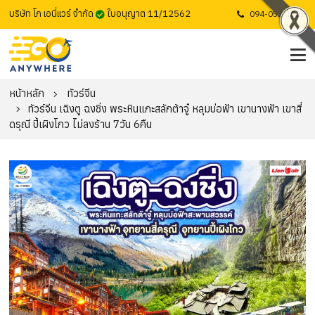
บริษัท โก เอนี่แวร์ จำกัด
ใบอนุญาต 11/12562
094-053-1725
หน้าหลัก
ทัวร์จีน
ทัวร์จีน เฉิงตู ฉงชิ่ง พระหินแกะสลักต้าจู๋ หลุมบ่อฟ้า เขานางฟ้า เขาสี่
ดรุณี ปี้เผิงโกว ไม่ลงร้าน 7วัน 6คืน