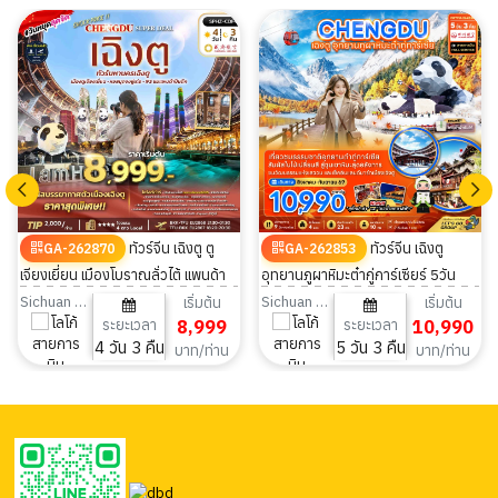
ทัวร์จีน เฉิงตู ตู
ทัวร์จีน เฉิงตู
GA-262870
GA-262853
เจียงเยี่ยน เมืองโบราณลั่วไต้ แพนด้า
อุทยานภูผาหิมะต๋ากู่การ์เซียร์ 5วัน
ปีนตึก ลงร้าน 4วัน 3คืน
3คืน
Sichuan Airlines
Sichuan Airlines
เริ่มต้น
เริ่มต้น
ระยะเวลา
8,999
ระยะเวลา
10,990
4 วัน 3 คืน
5 วัน 3 คืน
บาท/ท่าน
บาท/ท่าน