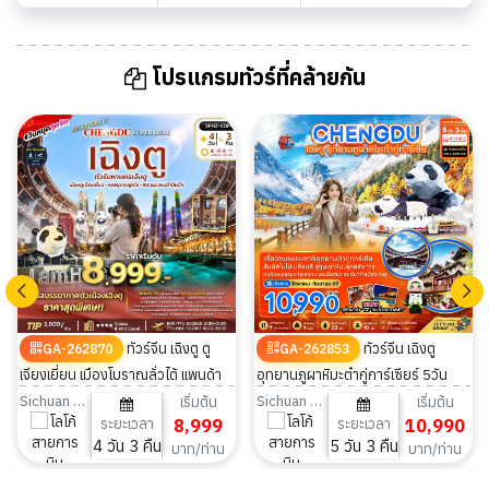
โปรแกรมทัวร์ที่คล้ายกัน
ทัวร์จีน เฉิงตู ตู
ทัวร์จีน เฉิงตู
GA-262870
GA-262853
เจียงเยี่ยน เมืองโบราณลั่วไต้ แพนด้า
อุทยานภูผาหิมะต๋ากู่การ์เซียร์ 5วัน
ปีนตึก ลงร้าน 4วัน 3คืน
3คืน
Sichuan Airlines
Sichuan Airlines
เริ่มต้น
เริ่มต้น
ระยะเวลา
8,999
ระยะเวลา
10,990
4 วัน 3 คืน
5 วัน 3 คืน
บาท/ท่าน
บาท/ท่าน