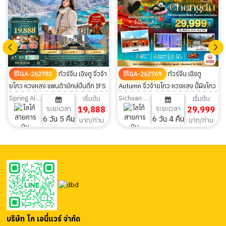
ทัวร์จีน เฉิงตู จิ่วจ้า
ทัวร์จีน เฉิงตู
GA-262783
GA-262769
ยโกว หวงหลง แพนด้ายักษ์ปีนตึก IFS
Autumn จิ่วจ้ายโกว หวงหลง ปี้ผิงโกว
ไม่ลงร้าน 6 วัน 5 คืน
SKP 6วัน 4คืน
Spring Airlines
Sichuan Airlines
เริ่มต้น
เริ่มต้น
ระยะเวลา
19,888
ระยะเวลา
29,999
6 วัน 5 คืน
6 วัน 4 คืน
บาท/ท่าน
บาท/ท่าน
บริษัท โก เอนี่แวร์ จำกัด