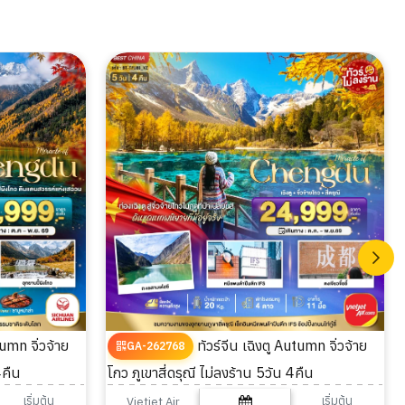
ทัวร์จีน เฉิงตู Autumn จิ่วจ้าย
GA-262768
4คืน
โกว ภูเขาสี่ดรุณี ไม่ลงร้าน 5วัน 4คืน
เริ่มต้น
เริ่มต้น
Vietjet Air