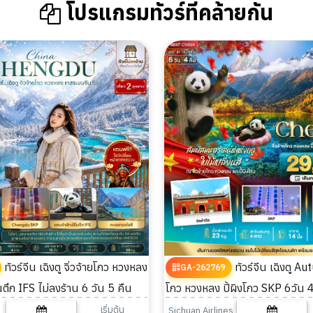
โปรแกรมทัวร์ที่คล้ายกัน
ทัวร์จีน เฉิงตู จิ่วจ้ายโกว หวงหลง
ทัวร์จีน เฉิงตู Autumn จิ่วจ้าย
GA-262769
ตึก IFS ไม่ลงร้าน 6 วัน 5 คืน
โกว หวงหลง ปี้ผิงโกว SKP 6วัน 
เริ่มต้น
Sichuan Airlines