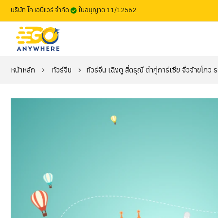
บริษัท โก เอนี่แวร์ จำกัด
ใบอนุญาต 11/12562
หน้าหลัก
ทัวร์จีน
ทัวร์จีน เฉิงตู สี่ดรุณี ต๋ากู่การ์เซีย จิ่วจ้