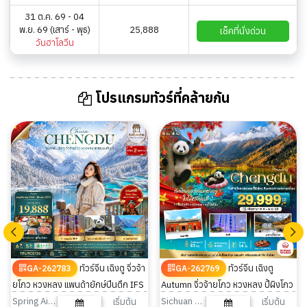
31 ต.ค. 69 - 04
พ.ย. 69 (เสาร์ - พุธ)
25,888
เช็คที่นั่งด่วน
วันฮาโลวีน
โปรแกรมทัวร์ที่คล้ายกัน
ทัวร์จีน เฉิงตู จิ่วจ้า
ทัวร์จีน เฉิงตู
GA-262783
GA-262769
ยโกว หวงหลง แพนด้ายักษ์ปีนตึก IFS
Autumn จิ่วจ้ายโกว หวงหลง ปี้ผิงโกว
ไม่ลงร้าน 6 วัน 5 คืน
SKP 6วัน 4คืน
Spring Airlines
Sichuan Airlines
เริ่มต้น
เริ่มต้น