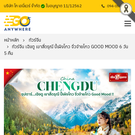
บริษัท โก เอนี่แวร์ จำกัด
ใบอนุญาต 11/12562
094-053-1725
หน้าหลัก
ทัวร์จีน
ทัวร์จีน เฉิงตู เขาสี่ดรุณี ปี้เผิงโกว จิ่วจ้ายโกว GOOD MOOD 6 วัน
5 คืน