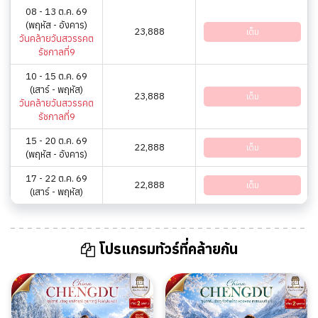
08 - 13 ต.ค. 69
(พฤหัส - อังคาร)
23,888
เต็ม
วันคล้ายวันสวรรคต
รัชกาลที่9
10 - 15 ต.ค. 69
(เสาร์ - พฤหัส)
23,888
เต็ม
วันคล้ายวันสวรรคต
รัชกาลที่9
15 - 20 ต.ค. 69
22,888
เต็ม
(พฤหัส - อังคาร)
17 - 22 ต.ค. 69
22,888
เต็ม
(เสาร์ - พฤหัส)
โปรแกรมทัวร์ที่คล้ายกัน