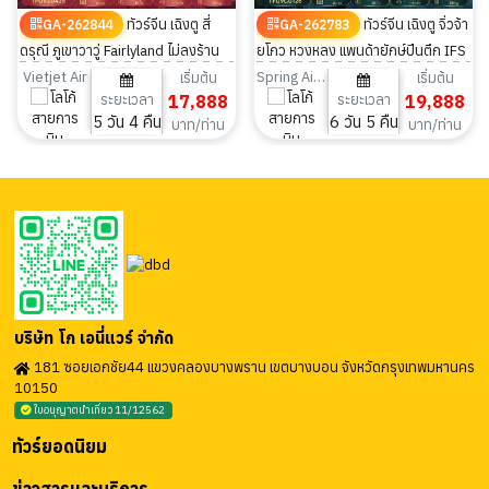
ทัวร์จีน เฉิงตู สี่
ทัวร์จีน เฉิงตู จิ่วจ้า
GA-262844
GA-262783
ดรุณี ภูเขาวาวู่ Fairlyland ไม่ลงร้าน
ยโกว หวงหลง แพนด้ายักษ์ปีนตึก IFS
5วัน 4คืน
ไม่ลงร้าน 6 วัน 5 คืน
Vietjet Air
Spring Airlines
เริ่มต้น
เริ่มต้น
ระยะเวลา
17,888
ระยะเวลา
19,888
5 วัน 4 คืน
6 วัน 5 คืน
บาท/ท่าน
บาท/ท่าน
บริษัท โก เอนี่แวร์ จำกัด
181 ซอยเอกชัย44 แขวงคลองบางพราน เขตบางบอน จังหวัดกรุงเทพมหานคร
10150
ใบอนุญาตนำเที่ยว 11/12562
ทัวร์ยอดนิยม