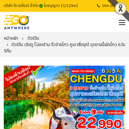
บริษัท โก เอนี่แวร์ จำกัด
ใบอนุญาต 11/12562
094-053-1725
หน้าหลัก
ทัวร์จีน
ทัวร์จีน เฉิงตู ไม่ลงร้าน จิ่วจ้ายโกว ภูเขาสี่ดรุณี อุทยานปี้เผิงโกว 6วัน
5คืน