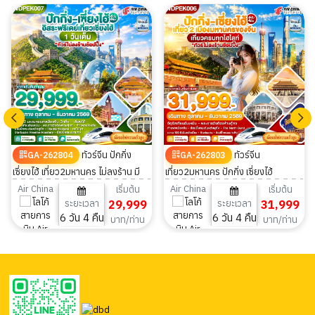
ทัวร์จีน ปักกิ่ง
ทัวร์จีน
GA-262804
GA-262803
เซี่ยงไฮ้ เที่ยว2มหานคร ไม่ลงร้าน มี
เที่ยว2มหานคร ปักกิ่ง เซี่ยงไฮ้
ฟรีเดย์ 6วัน 4คืน
พระราชวังต้องห้าม กำแพงเมืองจีน
Air China
Air China
เริ่มต้น
เริ่มต้น
ระยะเวลา
29,999
ระยะเวลา
31,999
6วัน 4คืน
6 วัน 4 คืน
6 วัน 4 คืน
บาท/ท่าน
บาท/ท่าน