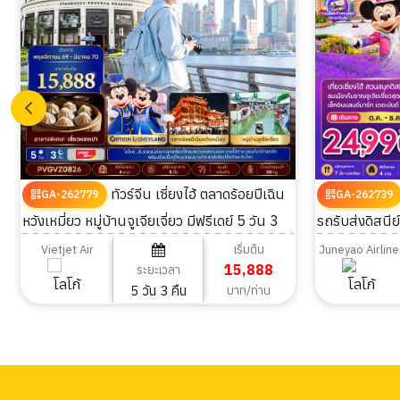
ทัวร์จีน เซี่ยงไฮ้ ตลาดร้อยปีเฉิน
GA-262779
GA-262739
หวังเหมี่ยว หมู่บ้านจูเจียเจี่ยว มีฟรีเดย์ 5 วัน 3
รถรับส่งดิสนีย
คืน
เริ่มต้น
Vietjet Air
Juneyao Airline
15,888
ระยะเวลา
5 วัน 3 คืน
บาท/ท่าน