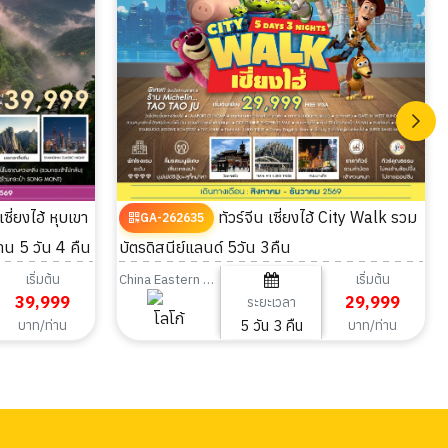
ทัวร์จีน เซี่ยงไฮ้ City Walk รวม
GA-262635
ซาน 5 วัน 4 คืน
บัตรดิสนีย์แลนด์ 5วัน 3คืน
เริ่มต้น
เริ่มต้น
China Eastern Airlines
39,999
29,999
ระยะเวลา
5 วัน 3 คืน
บาท/ท่าน
บาท/ท่าน