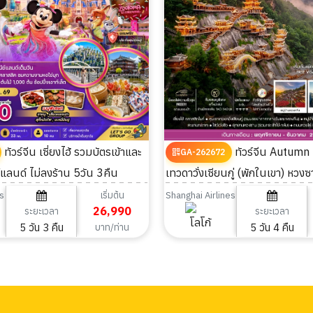
ทัวร์จีน เซี่ยงไฮ้ รวมบัตรเข้าและ
ทัวร์จีน Autumn เซี่ยงไฮ้ หุบเขา
GA-262672
์แลนด์ ไม่ลงร้าน 5วัน 3คืน
เทวดาวั่งเซียนกู่ (พักในเขา) หวง
เริ่มต้น
s
Shanghai Airlines
26,990
ระยะเวลา
ระยะเวลา
5 วัน 3 คืน
5 วัน 4 คืน
บาท/ท่าน