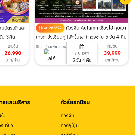
ทัวร์จีน Autumn เซี่ยงไฮ้ หุบเขา
GA-262672
วัน 3คืน
เทวดาวั่งเซียนกู่ (พักในเขา) หวงซาน 5 วัน 4 คืน
เริ่มต้น
เริ่มต้น
Shanghai Airlines
26,990
39,999
ระยะเวลา
5 วัน 4 คืน
บาท/ท่าน
บาท/ท่าน
สารและบริการ
ทัวร์ยอดนิยม
ั่น
ทัวร์จีน
องเที่ยว
ทัวร์ญี่ปุ่น