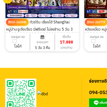
ทัวร์จีน เซี่ยงไฮ้ Shanghai
GA-262846
GA-262779
หมู่บ้านจูเจียเจี่ยว มีฟรีเดย์ ไม่ลงร้าน 5 วัน 3
หวังเหมี่ยว หมู่
คืน
คืน
เริ่มต้น
Vietjet Air
Vietjet Air
17,888
ระยะเวลา
5 วัน 3 คืน
บาท/ท่าน
ช่องทางติ
094-05