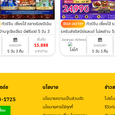
ทัวร์จีน เซี่ยงไฮ้ ตลาดร้อยปีเฉิน
ทัวร์จีน เซี่ยงไฮ้ รวมบัตรเข้าและ
GA-262739
บ้านจูเจียเจี่ยว มีฟรีเดย์ 5 วัน 3
รถรับส่งดิสนีย์แลนด์ ไม่ลงร้าน 5
เริ่มต้น
Juneyao Airlines
15,888
ระยะเวลา
ระยะเวลา
5 วัน 3 คืน
5 วัน 3 คืน
บาท/ท่าน
ดต่อ
นโยบาย
ข่าว
3-1725
นโยบายความเป็นส่วนตัว
โปรโมช
นโยบายการใช้คุกกี้
รีวิวท่