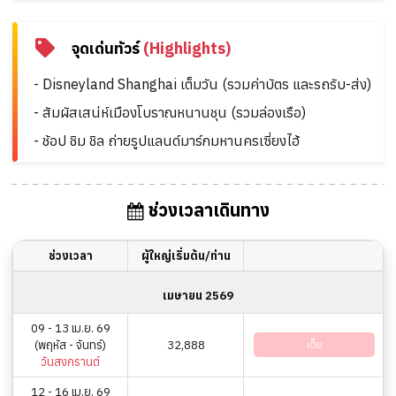
จุดเด่นทัวร์
(Highlights)
- Disneyland Shanghai เต็มวัน (รวมค่าบัตร และรถรับ-ส่ง)
- สัมผัสเสน่ห์เมืองโบราณหนานชุน (รวมล่องเรือ)
- ช้อป ชิม ชิล ถ่ายรูปแลนด์มาร์กมหานครเซี่ยงไฮ้
ช่วงเวลาเดินทาง
ช่วงเวลา
ผู้ใหญ่เริ่มต้น/ท่าน
เมษายน 2569
09 - 13 เม.ย. 69
(พฤหัส - จันทร์)
32,888
เต็ม
วันสงกรานต์
12 - 16 เม.ย. 69