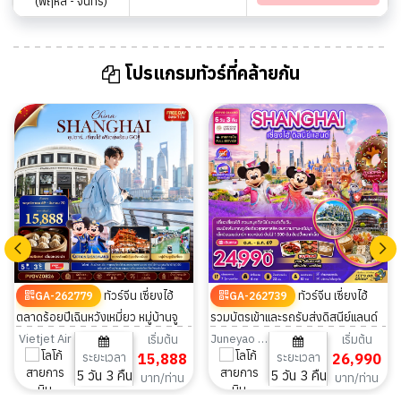
(พฤหัส - จันทร์)
โปรแกรมทัวร์ที่คล้ายกัน
ทัวร์จีน เซี่ยงไฮ้
ทัวร์จีน เซี่ยงไฮ้
GA-262779
GA-262739
ตลาดร้อยปีเฉินหวังเหมี่ยว หมู่บ้านจู
รวมบัตรเข้าและรถรับส่งดิสนีย์แลนด์
เจียเจี่ยว มีฟรีเดย์ 5 วัน 3 คืน
ไม่ลงร้าน 5วัน 3คืน
Vietjet Air
Juneyao Airlines
เริ่มต้น
เริ่มต้น
ระยะเวลา
15,888
ระยะเวลา
26,990
5 วัน 3 คืน
5 วัน 3 คืน
บาท/ท่าน
บาท/ท่าน