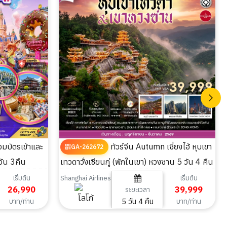
ทัวร์จีน Autumn เซี่ยงไฮ้ หุบเขา
GA-262672
วัน 3คืน
เทวดาวั่งเซียนกู่ (พักในเขา) หวงซาน 5 วัน 4 คืน
เริ่มต้น
เริ่มต้น
Shanghai Airlines
26,990
39,999
ระยะเวลา
5 วัน 4 คืน
บาท/ท่าน
บาท/ท่าน