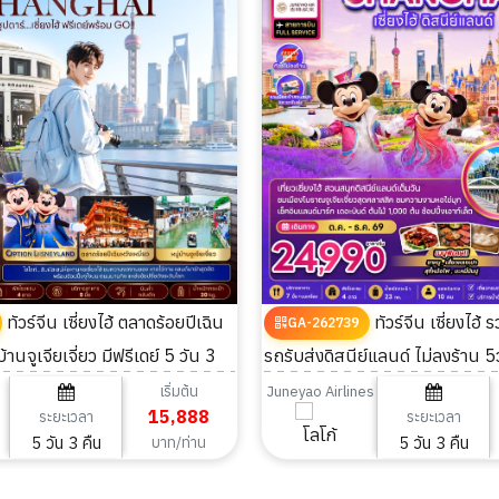
ทัวร์จีน เซี่ยงไฮ้ ตลาดร้อยปีเฉิน
ทัวร์จีน เซี่ยงไฮ้ รวมบัตรเข้าและ
GA-262739
บ้านจูเจียเจี่ยว มีฟรีเดย์ 5 วัน 3
รถรับส่งดิสนีย์แลนด์ ไม่ลงร้าน 5
เริ่มต้น
Juneyao Airlines
15,888
ระยะเวลา
ระยะเวลา
5 วัน 3 คืน
5 วัน 3 คืน
บาท/ท่าน