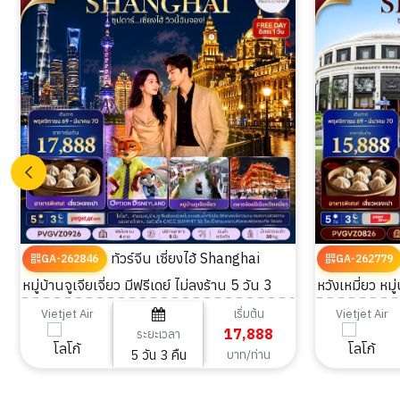
ทัวร์จีน เซี่ยงไฮ้ Shanghai
GA-262846
GA-262779
หมู่บ้านจูเจียเจี่ยว มีฟรีเดย์ ไม่ลงร้าน 5 วัน 3
หวังเหมี่ยว หมู่
คืน
คืน
เริ่มต้น
Vietjet Air
Vietjet Air
17,888
ระยะเวลา
5 วัน 3 คืน
บาท/ท่าน