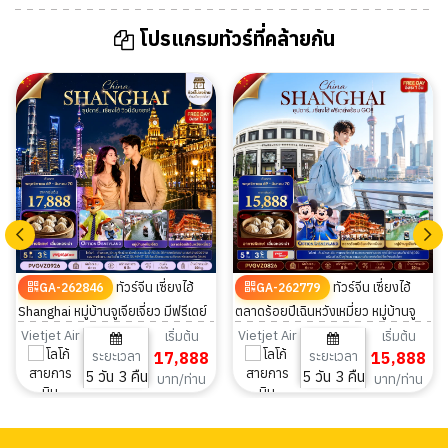
โปรแกรมทัวร์ที่คล้ายกัน
ทัวร์จีน เซี่ยงไฮ้
ทัวร์จีน เซี่ยงไฮ้
GA-262846
GA-262779
Shanghai หมู่บ้านจูเจียเจี่ยว มีฟรีเดย์
ตลาดร้อยปีเฉินหวังเหมี่ยว หมู่บ้านจู
ไม่ลงร้าน 5 วัน 3 คืน
เจียเจี่ยว มีฟรีเดย์ 5 วัน 3 คืน
Vietjet Air
Vietjet Air
เริ่มต้น
เริ่มต้น
ระยะเวลา
17,888
ระยะเวลา
15,888
5 วัน 3 คืน
5 วัน 3 คืน
บาท/ท่าน
บาท/ท่าน