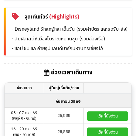
จุดเด่นทัวร์
(Highlights)
- Disneyland Shanghai เต็มวัน (รวมค่าบัตร และรถรับ-ส่ง)
- สัมผัสเสน่ห์เมืองโบราณหนานชุน (รวมล่องเรือ)
- ช้อป ชิม ชิล ถ่ายรูปแลนด์มาร์กมหานครเซี่ยงไฮ้
ช่วงเวลาเดินทาง
ช่วงเวลา
ผู้ใหญ่เริ่มต้น/ท่าน
กันยายน 2569
03 - 07 ก.ย. 69
25,888
เช็คที่นั่งด่วน
(พฤหัส - จันทร์)
16 - 20 ก.ย. 69
28,888
เช็คที่นั่งด่วน
(พุธ - อาทิตย์)