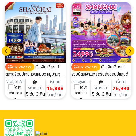
ทัวร์จีน เซี่ยงไฮ้
ทัวร์จีน เซี่ยงไฮ้
GA-262779
GA-262739
ตลาดร้อยปีเฉินหวังเหมี่ยว หมู่บ้านจู
รวมบัตรเข้าและรถรับส่งดิสนีย์แลนด์
เจียเจี่ยว มีฟรีเดย์ 5 วัน 3 คืน
ไม่ลงร้าน 5วัน 3คืน
Vietjet Air
Juneyao Airlines
เริ่มต้น
เริ่มต้น
ระยะเวลา
15,888
ระยะเวลา
26,990
5 วัน 3 คืน
5 วัน 3 คืน
บาท/ท่าน
บาท/ท่าน