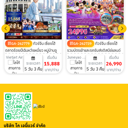
ทัวร์จีน เซี่ยงไฮ้
ทัวร์จีน เซี่ยงไฮ้
GA-262779
GA-262739
ตลาดร้อยปีเฉินหวังเหมี่ยว หมู่บ้านจู
รวมบัตรเข้าและรถรับส่งดิสนีย์แลนด์
เจียเจี่ยว มีฟรีเดย์ 5 วัน 3 คืน
ไม่ลงร้าน 5วัน 3คืน
Vietjet Air
Juneyao Airlines
เริ่มต้น
เริ่มต้น
ระยะเวลา
15,888
ระยะเวลา
26,990
5 วัน 3 คืน
5 วัน 3 คืน
บาท/ท่าน
บาท/ท่าน
บริษัท โก เอนี่แวร์ จำกัด