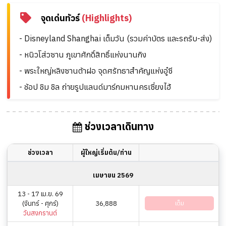
จุดเด่นทัวร์
(Highlights)
- Disneyland Shanghai เต็มวัน (รวมค่าบัตร และรถรับ-ส่ง)
- หนิวโส่วซาน ภูเขาศักดิ์สิทธิ์แห่งนานกิง
- พระใหญ่หลิงซานต้าฝอ จุดศรัทธาสำคัญแห่งอู๋ซี
- ช้อป ชิม ชิล ถ่ายรูปแลนด์มาร์กมหานครเซี่ยงไฮ้
ช่วงเวลาเดินทาง
ช่วงเวลา
ผู้ใหญ่เริ่มต้น/ท่าน
เมษายน 2569
13 - 17 เม.ย. 69
(จันทร์ - ศุกร์)
36,888
เต็ม
วันสงกรานต์