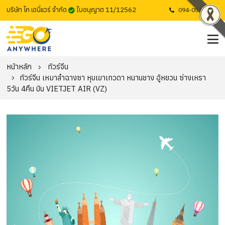
บริษัท โก เอนี่แวร์ จำกัด
ใบอนุญาต 11/12562
094-053-1725
หน้าหลัก
ทัวร์จีน
ทัวร์จีน เหมาลำฉางซา หุบเขาเทวดา หนานชาง อู้หยวน ซ่างเหรา
5วัน 4คืน บิน VIETJET AIR (VZ)