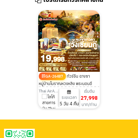
ทัวร์จีน ฉางซา
GA-26487
หมู่บ้านโบราณหวงหลิง พระนอนอี
หยาง หุบเขาเทวดาวั้งเซียนกู่ 5 วัน 4
Thai AirAsia
เริ่มต้น
ระยะเวลา
27,998
คืน
5 วัน 4 คืน
บาท/ท่าน