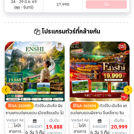
24 - 29 มิ.ย. 69
17,990
เต็ม
(พุธ - จันทร์)
โปรแกรมทัวร์ที่คล้ายกัน
ทัวร์จีน เอินซือ ผิง
ทัวร์จีน เอินซือ แก
GA-262695
GA-262604
ซานแกรนด์แคนยอน เมืองเซียนเอิน ไม่
รนด์แคนยอนผิงซาน จิ่นหลี่ซาน ซิน
ลงร้าน 6 วัน 5 คืน
เจียงแกรนด์ 6วัน 5คืน
Vietjet Air
Vietjet Air
เริ่มต้น
เริ่มต้น
ระยะเวลา
19,888
ระยะเวลา
20,999
6 วัน 5 คืน
6 วัน 5 คืน
บาท/ท่าน
บาท/ท่าน