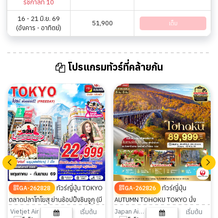
รัชกาลที่ 10
16 - 21 มิ.ย. 69
51,900
เต็ม
(อังคาร - อาทิตย์)
โปรแกรมทัวร์ที่คล้ายกัน
ทัวร์ญี่ปุ่น TOKYO
ทัวร์ญี่ปุ่น
GA-262828
GA-262826
ตลาดปลาโทโยสุ ย่านช้อปปิ้งชินจูกุ (มี
AUTUMN TOHOKU TOKYO นั่ง
FREEDAY) 5วัน 3คืน
กระเช้าฮักโกดะ 8วัน 5คืน
Vietjet Air
Japan Airlines
เริ่มต้น
เริ่มต้น