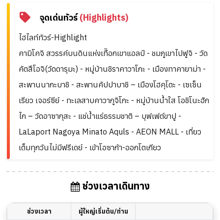
จุดเด่นทัวร์
(Highlights)
ไฮไลท์ทัวร์-Highlight
คามิโคจิ สวรรค์บนดินแห่งเทืิอกเขาแอลป์ - ชมภูเขาไปฟูจิ - วัด
คัตสึโอจิ(วัดดารุมะ) - หมู่บ้านชิราคาวาโกะ - เมืองทาคายาม่า -
สะพานนากะบาชิ - สะพานคัปปาบาชิ – เมืองโฮคุโตะ - เซเซ็น
เรียว เจอร์ซีย์ - ทะเลสาบคาวากูจิโกะ - หมู่บ้านน้ำใส โอชิโนะฮัก
ไก – วัดอาซากุสะ - แช่น้ำแร่ธรรมชาติ – บุฟเฟต์ขาปู -
LaLaport Nagoya Minato Aquls - AEON MALL - เที่ยว
เต็มทุกวันไม่มีฟรีเดย์ - เข้าโอซาก้า-ออกโตเกียว
ช่วงเวลาเดินทาง
ช่วงเวลา
ผู้ใหญ่เริ่มต้น/ท่าน