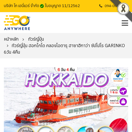
บริษัท โก เอนี่แวร์ จำกัด
ใบอนุญาต 11/12562
094-053-1725
หน้าหลัก
ทัวร์ญี่ปุ่น
ทัวร์ญี่ปุ่น ฮอกไกโด คลองโอตารุ ฮาซาฮิกาว่า ซัปโปโร GARINKO
6วัน 4คืน