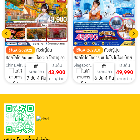
ทัวร์ญี่ปุ่น
ทัวร์ญี่ปุ่น
GA-262821
GA-262810
ฮอกไกโด Autumn โจซังเค โอตารุ อา
ฮอกไกโด โอตารุ ซัปโปโร โนโบริเบ็ทสึ
ซาฮิคาว่า เที่ยวครบทุกวัน 7 วัน 4 คืน
เทศกาลน้ำแข็งชิโคสึ 6วัน 4คืน
China Airlines
Singapore Airlines
เริ่มต้น
เริ่มต้น
ระยะเวลา
43,900
ระยะเวลา
49,990
7 วัน 4 คืน
6 วัน 4 คืน
บาท/ท่าน
บาท/ท่าน
บริษัท โก เอนี่แวร์ จำกัด