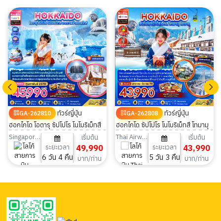
ทัวร์ญี่ปุ่น
ทัวร์ญี่ปุ่น
GA-262810
GA-262808
ฮอกไกโด โอตารุ ซัปโปโร โนโบริเบ็ทสึ
ฮอกไกโด ซัปโปโร โนโบริเบ็ทสึ โทมามุ
เทศกาลน้ำแข็งชิโคสึ 6วัน 4คืน
โอตารุ 5วัน 3คืน
Singapore Airlines
Thai Airways
เริ่มต้น
เริ่มต้น
ระยะเวลา
49,990
ระยะเวลา
43,990
6 วัน 4 คืน
5 วัน 3 คืน
บาท/ท่าน
บาท/ท่าน