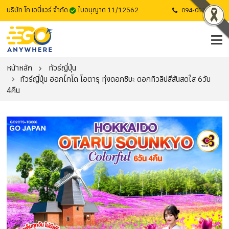
บริษัท โก เอนี่แวร์ จำกัด
ใบอนุญาต 11/12562
094-053-1725
หน้าหลัก
ทัวร์ญี่ปุ่น
ทัวร์ญี่ปุ่น ฮอกไกโด โอตารุ ทุ่งดอกชิบะ ดอกทิวลิปสีสันสดใส 6วัน
4คืน