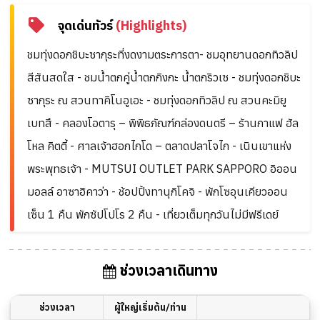
จุดเด่นทัวร์
(Highlights)
ชมทุ่งดอกชิบะซากุระที่งดงามตระการตา- ชมอุทยานดอกทิวลิป
สีสันสดใส - ชมน้ำตกคู่น้ำตกกิงกะ น้ำตกริวเซ - ชมทุ่งดอกชิบะ
ซากุระ ณ สวนทาคิโนอูเอะ - ชมทุ่งดอกทิวลิป ณ สวนคะมิยู
เบทสึ - คลองโอตารุ – พิพิธภัณฑ์กล่องดนตรี – ร้านกาแฟ ฮัล
โหล คิตตี้ - ศาลเจ้าฮอกไกโด – ตลาดปลาโจไก - เนินเขาแห่ง
พระพุทธเจ้า - MUTSUI OUTLET PARK SAPPORO อิออน
มอลล์ อาซาฮิคาว่า - ช้อปปิ้งทานุกิโคจิ - พักโซอุนเคียวออน
เซ็น 1 คืน พักซัปโปโร 2 คืน - เที่ยวเต็มทุกวันไม่มีฟรีเดย์
ช่วงเวลาเดินทาง
ช่วงเวลา
ผู้ใหญ่เริ่มต้น/ท่าน